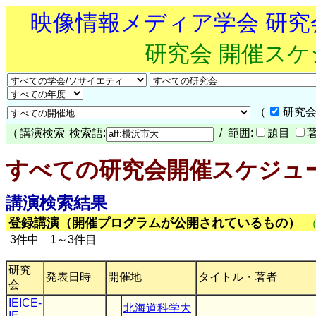
映像情報メディア学会 研
研究会 開催ス
（
研究会
（
講演検索
検索語:
/ 範囲:
題目
すべての研究会開催スケジュ
講演検索結果
登録講演（開催プログラムが公開されているもの）
3件中 1～3件目
研究
発表日時
開催地
タイトル・著者
会
IEICE-
北海道科学大
IE
,