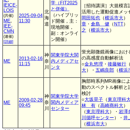
学（FIT2025
IEICE-
［招待講演］大規模言
と併催）
LOIS
北
活用した運動促進メッ
（ハイブリッ
2025-09-04
(共催)
海
岡田拓也
（
横浜市大
）
ME
,
11:30
ド開催，主：
道
章
・
倉島 健
（
NTT
）
IEE-
現地開催，
之
（
横浜市大
）
CMN
副：オンライ
(連催)
ン開催）
[詳細]
蛍光顕微鏡画像におけ
神
関東学院大関
の高感度自動解析法
2013-02-16
ME
奈
内メディアセ
11:15
○
金丸悠理
・
後藤敏行
川
ンタ
大
）・
五嶋良郎
（
横浜
胸部時系列MR画像に
動のスペクトル解析と
検討
神
関東学院大学
○
大坂晃子
（
東京理科
2009-02-28
奈
関内メディア
ME
09:45
林 有
（
高崎商科大
）
川
センター
（
東京理科大
）・
岩澤
川循呼センター
）・
井
（
横浜市大
）