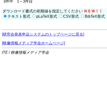
3件中 1～3件目
ダウンロード書式の初期値を指定してください
ＮＥＷ！！
テキスト形式
pLaTeX形式
CSV形式
BibTeX形式
[研究会発表申込システムのトップページに戻る]
[映像情報メディア学会ホームページ]
ITE / 映像情報メディア学会