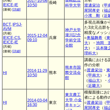
長崎総合
分析
(共催)
2017-10-06
長崎
IEICE-IE
10:50
科学大学
渡邊栄治
（
甲
(連催)
[詳細]
尾関孝史
（
福
小濱 剛
（
近
多視点画像か
BCT
,
IPSJ-
た3次元点群
AVM
神戸大学
精度なメッシ
(共催)
瀧川記念
2015-12-04
IEICE-CS
,
兵庫
○
奥脇舞希
（
09:10
学術交流
IEICE-IE
大
）・
池岡 
会館
(共催)
大
）・
浜本隆
(連催)
[詳細]
理科大
）
講義における
作の分析
熊本市国
○
渡邊栄治
・
2014-11-29
熊本
際交流会
HI
10:50
（
甲南大
）・
館
（
福山大
）・
（
近畿大
）
模擬面接にお
東京農工
者による動作
大学 小金
2014-03-04
HI
東京
○
渡邊栄治
（
16:30
井キャン
尾関孝史
（
福