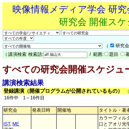
映像情報メディア学会 研
研究会 開催ス
（
研究会
（
講演検索
検索語:
/ 範囲:
題目
すべての研究会開催スケジュ
講演検索結果
登録講演（開催プログラムが公開されているもの）
16件中 1～16件目
研究会
発表日時
開催地
タイトル・著
カラーフィル
IST
,
ME
口とアオリ光