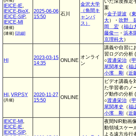
(共催)
いた深度推定
金沢大学
IEICE-IE
,
案
（角間キ
IEICE-BioX
,
2025-06-06
石川
○
金子奨波
（
IEICE-SIP
,
15:50
ャンパ
大
）・
吹野 
IEICE-MI
ス）
岡 宏
（
福山
(連催)
藤俊一
・
浜本
(連催)
[詳細]
京理科大
）
講義や自習に
習ログの分析 (
オンライ
2023-03-15
HI
ONLINE
○
渡邊栄治
（
14:35
ン
尾関孝史
（
福
小濱 剛
（
近
ビデオ講義を
た学習者のノ
グ動作の分析 (
HI
,
VRPSY
2020-11-27
ONLINE
15:50
(共催)
○
渡邊栄治
（
尾関孝史
（
福
小濱 剛
（
近
IEICE-MI
,
夜間NIR動画
IEICE-IE
,
動領域スケー
IEICE-SIP
,
よる遠方歩行