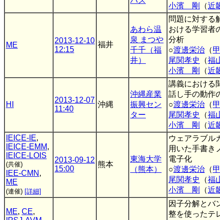
パス
小濱 剛
（
近
問題に対する
あわら温
おける学習者
泉 まつや
分析
2013-12-10
福井
ME
12:15
千千（福
○
渡邊栄治
（
井）
尾関孝史
（
福
小濱 剛
（
近
講義における
沖縄産業
話し手の動作
2013-12-07
HI
沖縄
振興セン
○
渡邊栄治
（
11:40
ター
尾関孝史
（
福
小濱 剛
（
近
IEICE-IE
,
ウェアラブル
IEICE-EMM
,
用いた手書き
IEICE-LOIS
東海大学
電子化
2013-09-12
熊本
(共催)
15:00
（熊本）
○
渡邊栄治
（
IEE-CMN
,
尾関孝史
（
福
ME
小濱 剛
（
近
(連催)
[詳細]
因子分解とバ
ME
,
CE
,
整を使ったテ