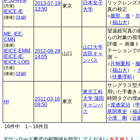
IPSJ-AVM
日本女子
リックレンズ
2013-07-19
東京
(共催)
13:50
大学
真の校正
IEICE-IE
○
服部 進
・
(連催)
[詳細]
（
福山大
）
望遠鏡写真の
ME
,
IEE-
らの対象の視
CMN
評価 ～ 画像
(連催)
山口大学
テーションで
IEICE-EMM
,
2012-08-28
山口
吉田キャ
IEICE-IE
,
14:05
測 ～
ンパス
IEICE-LOIS
○
片桐重和
・
(共催)
（
福山大
）・
(連催)
[詳細]
（
扶桑理科
）
サングラス型
東京工科
用いた手書き
大学 蒲田
時間タグの埋
2011-03-16
東京
HI
09:50
キャンパ
○
渡邊栄治
（
ス
尾関孝史
（
福
小濱 剛
（
近
16件中 1～16件目
ダウンロード書式の初期値を指定してください
ＮＥＷ！！