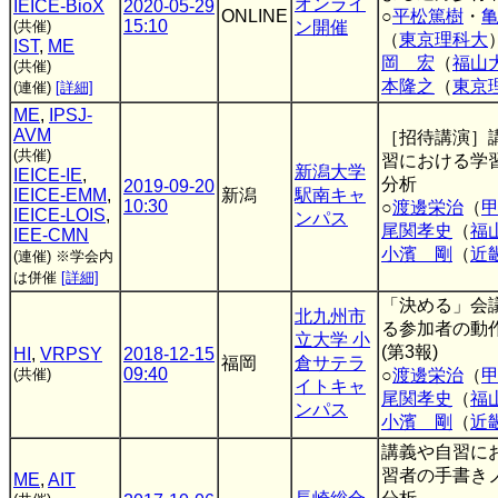
オンライ
IEICE-BioX
2020-05-29
ONLINE
○
平松篤樹
・
15:10
(共催)
ン開催
（
東京理科大
IST
,
ME
岡 宏
（
福山
(共催)
本隆之
（
東京
(連催)
[詳細]
ME
,
IPSJ-
AVM
［招待講演］
(共催)
習における学
新潟大学
IEICE-IE
,
分析
2019-09-20
IEICE-EMM
,
新潟
駅南キャ
10:30
○
渡邊栄治
（
IEICE-LOIS
,
ンパス
尾関孝史
（
福
IEE-CMN
小濱 剛
（
近
(連催)
※学会内
は併催
[詳細]
「決める」会
北九州市
る参加者の動
立大学 小
(第3報)
HI
,
VRPSY
2018-12-15
福岡
倉サテラ
09:40
(共催)
○
渡邊栄治
（
イトキャ
尾関孝史
（
福
ンパス
小濱 剛
（
近
講義や自習に
習者の手書き
ME
,
AIT