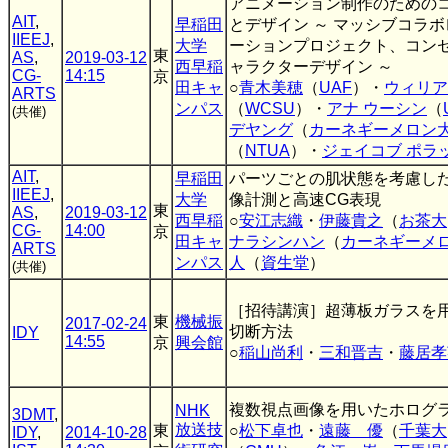
アニメーション制作のための
AIT
,
早稲田
とデザイン ～ マッシブコラ
IIEEJ
,
大学
ーションプロジェクト、コン
東
AS
,
2019-03-12
西早稲
ャラクターデザイン ～
CG-
14:15
京
田キャ
○
青木美穂
（
UAF
）・
ウィリア
ARTS
ンパス
（
WCSU
）・
アナ ウーシン
（
(共催)
デヤング
（
カーネギーメロン
（
NTUA
）・
ジェイコブ ポラ
AIT
,
早稲田
パーツごとの肌状態を考慮し
IIEEJ
,
大学
像計測と高速CG表現
東
AS
,
2019-03-12
西早稲
○
安江志織
・
伊藤貴之
（
お茶大
CG-
14:00
京
田キャ
ナラシンハン
（
カーネギーメ
ARTS
ンパス
人
（
資生堂
）
(共催)
［招待講演］超薄板ガラスを
東
機械振
2017-02-24
切断方法
IDY
14:55
京
興会館
○
稲山尚利
・
三和晋吉
・
藤居孝
複数視点画像を用いたホログ
NHK
3DMT
,
放送技
東
○
松下卓也
・
遠藤 優
（
千葉大
IDY
,
2014-10-28