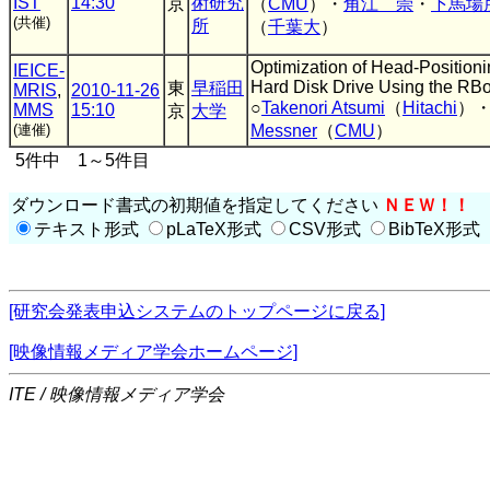
IST
14:30
術研究
京
（
CMU
）・
角江 崇
・
下馬場
(共催)
所
（
千葉大
）
Optimization of Head-Positioni
IEICE-
Hard Disk Drive Using the RBo
東
早稲田
MRIS
,
2010-11-26
○
Takenori Atsumi
（
Hitachi
）
MMS
15:10
京
大学
(連催)
Messner
（
CMU
）
5件中 1～5件目
ダウンロード書式の初期値を指定してください
ＮＥＷ！！
テキスト形式
pLaTeX形式
CSV形式
BibTeX形式
[研究会発表申込システムのトップページに戻る]
[映像情報メディア学会ホームページ]
ITE / 映像情報メディア学会