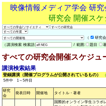
映像情報メディア学会 研
研究会 開催ス
（
研究会
（
講演検索
検索語:
/ 範囲:
題目
すべての研究会開催スケジュ
講演検索結果
登録講演（開催プログラムが公開されているもの）
5件中 1～5件目
研究
発表日時
開催地
タイトル・著者
会
国際的オンライン学生コラボ