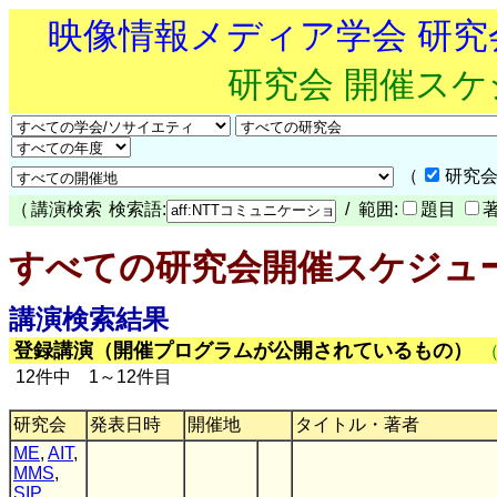
映像情報メディア学会 研
研究会 開催ス
（
研究会
（
講演検索
検索語:
/ 範囲:
題目
すべての研究会開催スケジュ
講演検索結果
登録講演（開催プログラムが公開されているもの）
12件中 1～12件目
研究会
発表日時
開催地
タイトル・著者
ME
,
AIT
,
MMS
,
SIP