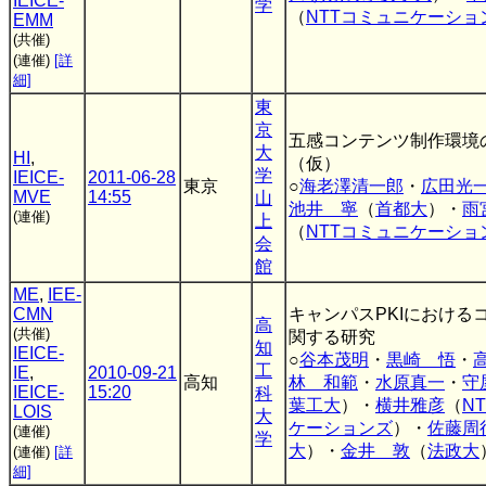
IEICE-
学
（
NTTコミュニケーショ
EMM
(共催)
(連催)
[詳
細]
東
京
五感コンテンツ制作環境
大
HI
,
（仮）
学
IEICE-
2011-06-28
東京
○
海老澤清一郎
・
広田光
MVE
14:55
山
池井 寧
（
首都大
）・
雨
(連催)
上
（
NTTコミュニケーショ
会
館
ME
,
IEE-
CMN
キャンパスPKIにおける
高
(共催)
関する研究
知
IEICE-
○
谷本茂明
・
黒崎 悟
・
工
IE
,
2010-09-21
高知
林 和範
・
水原真一
・
守
IEICE-
15:20
科
葉工大
）・
横井雅彦
（
N
LOIS
大
ケーションズ
）・
佐藤周
(連催)
学
大
）・
金井 敦
（
法政大
(連催)
[詳
細]