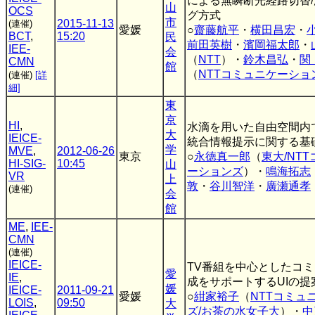
による無瞬断光経路切替
山
OCS
グ方式
市
2015-11-13
(連催)
愛媛
○
齋藤航平
・
横田昌宏
・
BCT
,
15:20
民
前田英樹
・
濱岡福太郎
・
IEE-
会
（
NTT
）・
鈴木昌弘
・
関
CMN
館
（
NTTコミュニケーショ
(連催)
[詳
細]
東
京
HI
,
水滴を用いた自由空間内
大
IEICE-
統合情報提示に関する基
学
MVE
,
2012-06-26
東京
○
永徳真一郎
（
東大/NT
HI-SIG-
10:45
山
ーションズ
）・
鳴海拓志
VR
上
敦
・
谷川智洋
・
廣瀬通孝
(連催)
会
館
ME
,
IEE-
CMN
(連催)
IEICE-
TV番組を中心としたコ
愛
IE
,
成をサポートするUIの提
媛
IEICE-
2011-09-21
愛媛
○
紺家裕子
（
NTTコミュ
LOIS
,
09:50
大
ズ/お茶の水女子大
）・
中