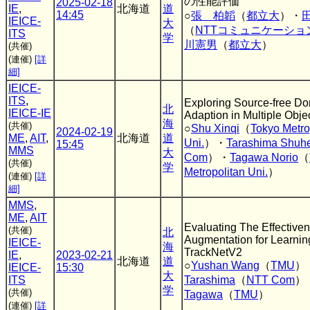
の性能評価
2025-02-18
IE
,
北海道
道
14:45
○
張 柏韜
（
都立大
）・
IEICE-
大
（
NTTコミュニケーショ
ITS
学
川憲男
（
都立大
）
(共催)
(連催)
[詳
細]
IEICE-
ITS
,
Exploring Source-free D
北
IEICE-IE
Adaption in Multiple Obje
海
(共催)
○
Shu Xinqi
（
Tokyo Metro
2024-02-19
ME
,
AIT
,
北海道
道
Uni.
）・
Tarashima Shuhe
15:45
MMS
大
Com
）・
Tagawa Norio
（
(共催)
学
Metropolitan Uni.
）
(連催)
[詳
細]
MMS
,
ME
,
AIT
Evaluating The Effectiven
(共催)
北
Augmentation for Learnin
IEICE-
海
TrackNetV2
IE
,
2023-02-21
北海道
道
○
Yushan Wang
（
TMU
）
IEICE-
15:30
大
ITS
Tarashima
（
NTT Com
）
学
(共催)
Tagawa
（
TMU
）
(連催)
[詳