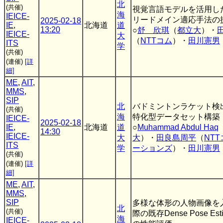
北
(共催)
視覚言語モデルを活用し
海
IEICE-
リードメイン適応手法の
2025-02-18
IE
,
北海道
道
13:20
○
舒 欣琪
（
都立大
）・
IEICE-
大
（
NTTコム
）・
田川憲男
ITS
学
(共催)
(連催)
[詳
細]
ME
,
AIT
,
MMS
,
SIP
北
バドミントンラケット検
(共催)
海
特化型データセット構築
IEICE-
2025-02-18
IE
,
北海道
道
○
Muhammad Abdul Haq
14:30
IEICE-
大
大
）・
田良島周平
（
NT
ITS
学
ーションズ
）・
田川憲男
(共催)
(連催)
[詳
細]
ME
,
AIT
,
MMS
,
SIP
多様な体形の人物画像を
北
(共催)
際の既存Dense Pose Est
海
IEICE-