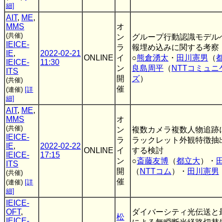
細]
AIT
,
ME
,
MMS
オ
(共催)
ン
グループ行動認識モデル
IEICE-
ラ
報埋め込みに関する考察
IE
,
2022-02-21
ONLINE
イ
○
熊倉湧太
・
田川憲男
（
IEICE-
11:30
ン
良島周平
（
NTTコミュ
ITS
開
ズ
）
(共催)
催
(連催)
[詳
細]
AIT
,
ME
,
MMS
オ
(共催)
ン
複数カメラ複数人物追跡
IEICE-
ラ
ラックレット外観特徴抽
IE
,
2022-02-22
ONLINE
イ
する検討
IEICE-
17:15
ン
○
斎藤友博
（
都立大
）・
ITS
開
（
NTTコム
）・
田川憲男
(共催)
催
(連催)
[詳
細]
IEICE-
OFT
,
ダイバーシティ光伝送と
松
IEICE-