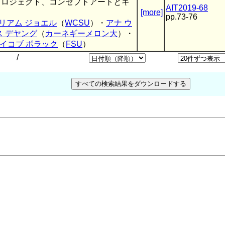
プロジェクト、コンセプトアートとキ
AIT2019-68
[more]
pp.73-76
リアム ジョエル
（
WCSU
）・
アナ ウ
ス デヤング
（
カーネギーメロン大
）・
イコブ ポラック
（
FSU
）
/