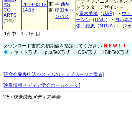
ーティブアニメーション
東
学 西早
AS
,
2019-03-12
ャラクターデザイン ～
CG-
14:15
京
稲田キャ
○
青木美穂
（
UAF
）・
ウィ
ARTS
ンパス
ーシン
（
UNC
）・
ヨハネ
(共催)
張 維忠
（
NTUA
）・
ジェ
1件中 1～1件目
ダウンロード書式の初期値を指定してください
ＮＥＷ！！
テキスト形式
pLaTeX形式
CSV形式
BibTeX形式
[研究会発表申込システムのトップページに戻る]
[映像情報メディア学会ホームページ]
ITE / 映像情報メディア学会