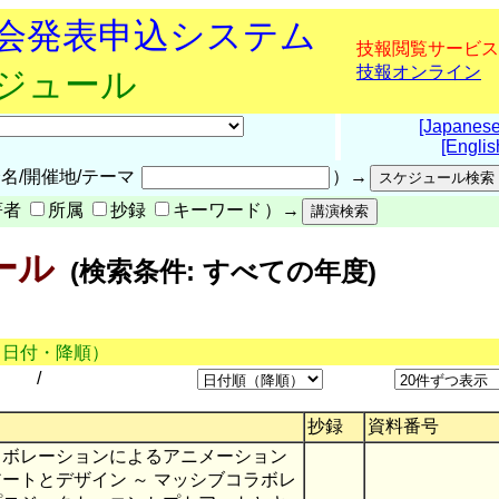
究会発表申込システム
技報閲覧サービス
技報オンライン
ケジュール
[Japanese
[Englis
名/開催地/テーマ
）→
著者
所属
抄録
キーワード
）→
ール
(検索条件: すべての年度)
（日付・降順）
/
抄録
資料番号
ラボレーションによるアニメーション
ートとデザイン ～ マッシブコラボレ