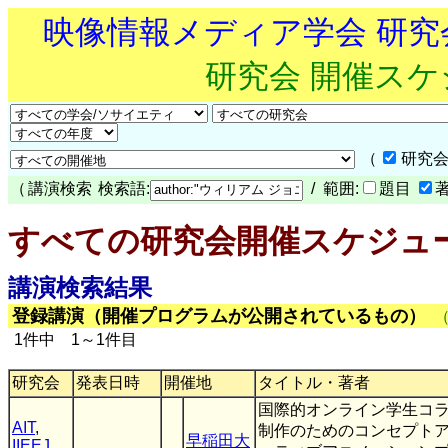
映像情報メディア学会 研
研究会 開催ス
（
研究会
（
講演検索
検索語:
/ 範囲:
題目
すべての研究会開催スケジュ
講演検索結果
登録講演（開催プログラムが公開されているもの）
1件中 1～1件目
研究会
発表日時
開催地
タイトル・著者
国際的オンライン学生コ
AIT
,
制作のためのコンセプトア
早稲田大
IIEEJ
,