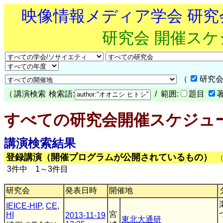
映像情報メディア学会 研
研究会 開催ス
（
研究会
（
講演検索
検索語:
/ 範囲:
題目
すべての研究会開催スケジュ
講演検索結果
登録講演（開催プログラムが公開されているもの）
3件中 1～3件目
研究会
発表日時
開催地
IEICE-HIP
,
CE
,
宮
HI
2013-11-19
東北大通研