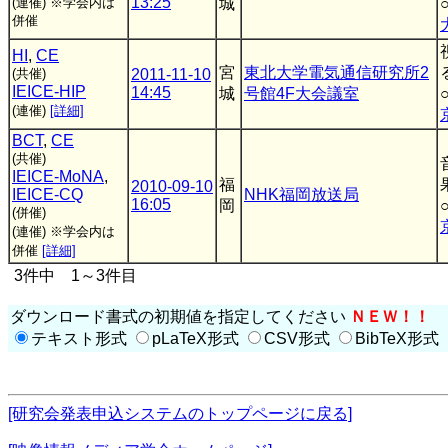
13:25
(連催)
※学会内は
城
併催
HI
,
CE
宮
東北大学電気通信研究所2
(共催)
2011-11-10
IEICE-HIP
14:45
城
号館4F大会議室
(連催)
[詳細]
BCT
,
CE
(共催)
IEICE-MoNA
,
福
2010-09-10
IEICE-CQ
NHK福岡放送局
16:05
岡
(併催)
(連催)
※学会内は
併催
[詳細]
3件中 1～3件目
ダウンロード書式の初期値を指定してください
ＮＥＷ！！
テキスト形式
pLaTeX形式
CSV形式
BibTeX形式
[研究会発表申込システムのトップページに戻る]