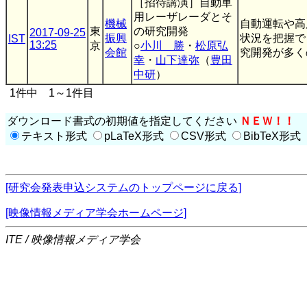
［招待講演］自動車
用レーザレーダとそ
機械
自動運転や高
東
の研究開発
2017-09-25
振興
状況を把握で
IST
13:25
京
○
小川 勝
・
松原弘
会館
究開発が多くの
幸
・
山下達弥
（
豊田
中研
）
1件中 1～1件目
ダウンロード書式の初期値を指定してください
ＮＥＷ！！
テキスト形式
pLaTeX形式
CSV形式
BibTeX形式
[研究会発表申込システムのトップページに戻る]
[映像情報メディア学会ホームページ]
ITE / 映像情報メディア学会