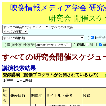
映像情報メディア学会 研
研究会 開催ス
（
研究会
（
講演検索
検索語:
/ 範囲:
題目
すべての研究会開催スケジュ
講演検索結果
登録講演（開催プログラムが公開されているもの）
1件中 1～1件目
研
究
発表日時
開催地
タイトル・著者
抄録
会