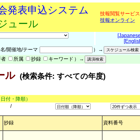
究会発表申込システム
技報閲覧サービス
技報オンライン
ケジュール
[Japanese
[Englis
名/開催地/テーマ
）→
著者
所属
抄録
キーワード
）→
ール
(検索条件: すべての年度)
（日付・降順）
/
抄録
資料番号