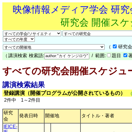
映像情報メディア学会 研
研究会 開催ス
（
研究会
（
講演検索
検索語:
/ 範囲:
題目
すべての研究会開催スケジュ
講演検索結果
登録講演（開催プログラムが公開されているもの）
2件中 1～2件目
研究
発表日時
開催地
タイトル・著者
会
IEICE-
IE
,