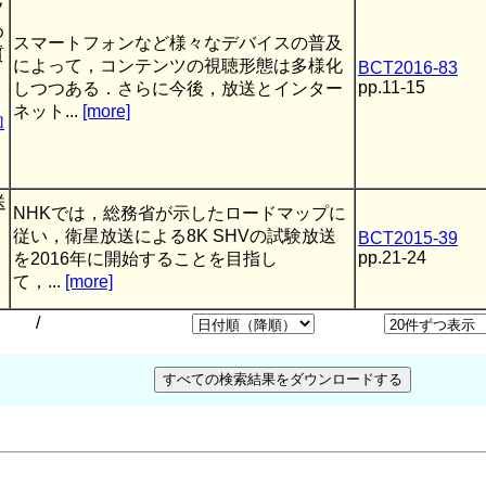
フ
め
スマートフォンなど様々なデバイスの普及
質
によって，コンテンツの視聴形態は多様化
BCT2016-83
pp.11-15
しつつある．さらに今後，放送とインター
ネット...
[more]
加
送
NHKでは，総務省が示したロードマップに
従い，衛星放送による8K SHVの試験放送
BCT2015-39
pp.21-24
を2016年に開始することを目指し
て，...
[more]
/