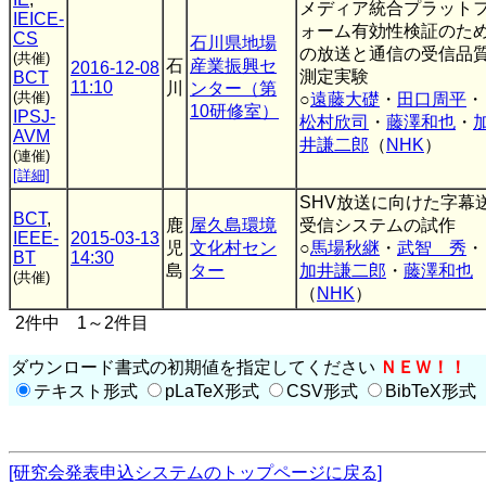
メディア統合プラット
IEICE-
ォーム有効性検証のた
CS
石川県地場
の放送と通信の受信品
(共催)
石
産業振興セ
2016-12-08
測定実験
BCT
11:10
川
ンター（第
(共催)
○
遠藤大礎
・
田口周平
・
10研修室）
IPSJ-
松村欣司
・
藤澤和也
・
AVM
井謙二郎
（
NHK
）
(連催)
[詳細]
SHV放送に向けた字幕
BCT
,
鹿
屋久島環境
受信システムの試作
IEEE-
2015-03-13
児
文化村セン
○
馬場秋継
・
武智 秀
・
BT
14:30
島
ター
加井謙二郎
・
藤澤和也
(共催)
（
NHK
）
2件中 1～2件目
ダウンロード書式の初期値を指定してください
ＮＥＷ！！
テキスト形式
pLaTeX形式
CSV形式
BibTeX形式
[研究会発表申込システムのトップページに戻る]