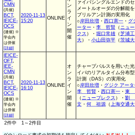
ァイバシングルエンドのセ
CMN
ン
メートルオーダの分解能を
(共催)
ラ
ブリルアン計測の実用化
BCT
,
2020-11-13
ONLINE
イ
IEICE-
15:20
○
岸田欣増
・
西口憲一
・
グ
ン
OCS
ーター
・
李 哲賢
（
ニュー
開
(連催)
※
クス
）・
堀口常雄
（
芝浦工
催
学会内
大
）・
小山田弥平
（
茨城大
は併催
[詳細]
IEICE-
OFT
,
IEE-
オ
チャープパルスを用いた光
CMN
ン
イバのリアルタイム分布型
(共催)
ラ
計測（DAS）の実用化
BCT
,
2020-11-13
ONLINE
イ
○
岸田欣増
・
グジク アータ
IEICE-
16:10
ン
李 哲賢
・
西口憲一
・
東 
OCS
開
（
ニューブレクス
）・
劉 
(連催)
※
催
文
・
何 祖源
（
上海交通大
学会内
は併催
[詳細]
2件中 1～2件目