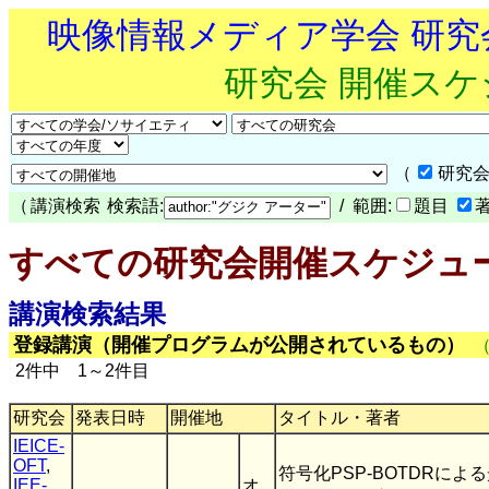
映像情報メディア学会 研
研究会 開催ス
（
研究会
（
講演検索
検索語:
/ 範囲:
題目
すべての研究会開催スケジュ
講演検索結果
登録講演（開催プログラムが公開されているもの）
2件中 1～2件目
研究会
発表日時
開催地
タイトル・著者
IEICE-
OFT
,
符号化PSP-BOTDRによ
IEE-
オ