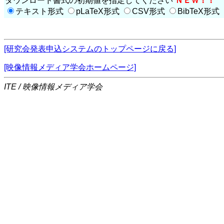
ダウンロード書式の初期値を指定してください
ＮＥＷ！！
テキスト形式
pLaTeX形式
CSV形式
BibTeX形式
[研究会発表申込システムのトップページに戻る]
[映像情報メディア学会ホームページ]
ITE / 映像情報メディア学会