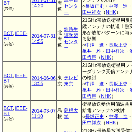
2014-07-31
海
BT
14:20
センタ
○
長坂正史
・
中澤 進
(共催)
道
ー
田中祥次
（
NHK
）
21GHz帯放送衛星用反
鏡アンテナの軌道上熱
釧路生
北
形が放射パターンに与
BCT
,
IEEE-
涯学習
2014-07-31
BT
海
る影響
14:55
センタ
(共催)
道
○
中澤 進
・
長坂正史
ー
亀井 雅
・
田中祥次
・
田哲臣
（
NHK
）
21GHz帯放送衛星用フ
ーダリンク受信アンテ
BCT
,
IEEE-
東
テレビ
の検討
2014-06-06
BT
13:55
京
東京
○
中澤 進
・
長坂正史
(共催)
亀井 雅
・
田中祥次
・
田哲臣
（
NHK
）
衛星放送受信用偏波共
BCT
,
IEEE-
島
島根大
給電アンテナの検討
2014-03-07
BT
11:10
根
学
○
長坂正史
・
中澤 進
(共催)
田中祥次
（
NHK
）
21GHz帯衛星放送受信