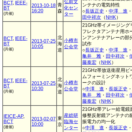
弘前文
BCT
,
IEEE-
青
ンテナの電気特性
2013-10-18
化セン
BT
16:20
森
○
長坂正史
・
中澤 進
(共催)
ター
田中祥次
（
NHK
）
21GHz帯イメージング
フレクタアンテナ用ホ
北
ンアンテナアレーの部
BCT
,
IEEE-
小樽市
2013-07-25
BT
海
試作
10:05
公会堂
(共催)
道
○
長坂正史
・
中澤 進
亀井 雅
・
田中祥次
・
藤泰宏
（
NHK
）
21GHz帯放送衛星用ビ
ムフォーミングネット
北
BCT
,
IEEE-
小樽市
ークの設計
2013-07-25
海
BT
10:30
公会堂
○
中澤 進
・
長坂正史
(共催)
道
亀井 雅
・
田中祥次
・
藤泰宏
（
NHK
）
21GHz帯アレー給電鏡
産総研
修整反射鏡アンテナの
IEICE-AP
,
東
2013-02-07
BCT
臨海セ
振電力の均一化
10:00
京
(連催)
ンター
○
中澤 進
・
長坂正史