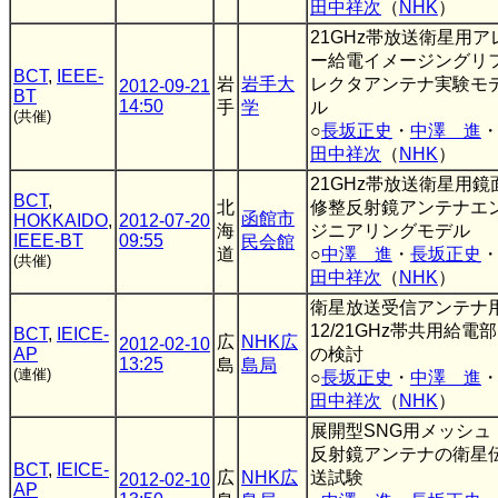
田中祥次
（
NHK
）
21GHz帯放送衛星用ア
ー給電イメージングリ
BCT
,
IEEE-
岩
岩手大
レクタアンテナ実験モ
2012-09-21
BT
14:50
手
学
ル
(共催)
○
長坂正史
・
中澤 進
田中祥次
（
NHK
）
21GHz帯放送衛星用鏡
BCT
,
北
修整反射鏡アンテナエ
函館市
HOKKAIDO
,
2012-07-20
海
ジニアリングモデル
IEEE-BT
09:55
民会館
道
○
中澤 進
・
長坂正史
(共催)
田中祥次
（
NHK
）
衛星放送受信アンテナ
12/21GHz帯共用給電部
BCT
,
IEICE-
広
NHK広
2012-02-10
AP
の検討
13:25
島
島局
(連催)
○
長坂正史
・
中澤 進
田中祥次
（
NHK
）
展開型SNG用メッシュ
反射鏡アンテナの衛星
BCT
,
IEICE-
広
NHK広
送試験
2012-02-10
AP