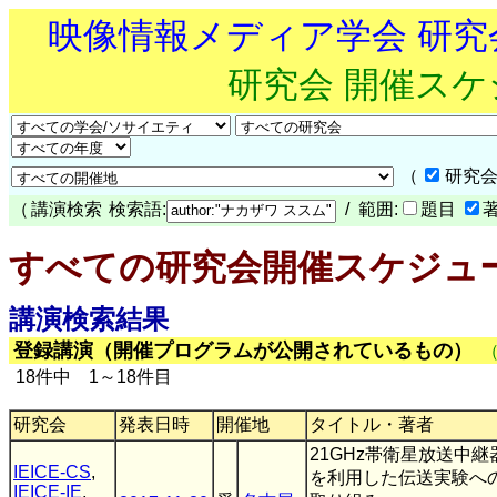
映像情報メディア学会 研
研究会 開催ス
（
研究会
（
講演検索
検索語:
/ 範囲:
題目
すべての研究会開催スケジュ
講演検索結果
登録講演（開催プログラムが公開されているもの）
18件中 1～18件目
研究会
発表日時
開催地
タイトル・著者
21GHz帯衛星放送中継
IEICE-CS
,
を利用した伝送実験へ
IEICE-IE
,