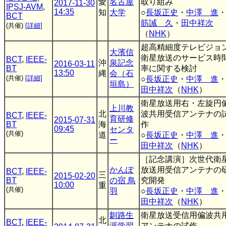
愛
名古屋
取り組み
2017-11-30
IPSJ-AVM
,
14:35
知
大学
○
長坂正史
・
中澤 進
BCT
筋誡 久
・
田中祥次
(共催)
[詳細]
（
NHK
）
超高精細度テレビジョ
大濱信
衛星放送のサービス時
BCT
,
IEEE-
沖
泉記念
2016-03-11
BT
率に関する検討
13:50
縄
会（石
(共催)
[詳細]
○
長坂正史
・
中澤 進
垣島）
田中祥次
（
NHK
）
衛星放送用右・左旋円
上川教
北
波共用受信アンテナの
BCT
,
IEEE-
育研修
2015-07-31
BT
海
作
09:45
センタ
(共催)
道
○
長坂正史
・
中澤 進
ー
田中祥次
（
NHK
）
［記念講演］次世代衛
かんぽ
放送用受信アンテナの
BCT
,
IEEE-
三
2015-02-20
BT
の宿 鳥
究開発
10:00
重
(共催)
羽
○
長坂正史
・
中澤 進
田中祥次
（
NHK
）
釧路生
衛星放送受信用偏波共
北
BCT
,
IEEE-
涯学習
アンテナの試作