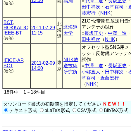
13:50
島
島局
○
中澤 進
・
長坂正史
(連催)
田中祥次
・
石堂裕司
・
藤宏行
（
NHK
）
21GHz帯衛星放送用受
BCT
,
北
北海道
アンテナの試作
HOKKAIDO
,
2011-07-29
海
IEEE-BT
11:15
大学
○
長坂正史
・
中澤 進
道
(共催)
田中祥次
（
NHK
）
オフセット型SNG用メ
ッシュ反射鏡アンテナ
NHK放
試作
IEICE-AP
,
東
2011-02-09
BCT
送技術
○
中澤 進
・
長坂正史
14:00
京
(連催)
研究所
小郷直人
・
田中祥次
・
堂裕司
・
近藤宏行
（
NHK
）
18件中 1～18件目
ダウンロード書式の初期値を指定してください
ＮＥＷ！！
テキスト形式
pLaTeX形式
CSV形式
BibTeX形式