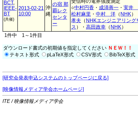
受信時の電界強度測定
BCT
,
の宿 那
沖
○
中村円香
・
成清善一
・
実井
IEEE-
2013-02-21
覇レク
BT
10:00
縄
松村麻里
・
中村 洋
（
NHK
）
センタ
(共催)
孝夫
（
NHKエンジニアリング
ー
ス
）・
高田政幸
（
NHK
）
1件中 1～1件目
ダウンロード書式の初期値を指定してください
ＮＥＷ！！
テキスト形式
pLaTeX形式
CSV形式
BibTeX形式
[研究会発表申込システムのトップページに戻る]
[映像情報メディア学会ホームページ]
ITE / 映像情報メディア学会