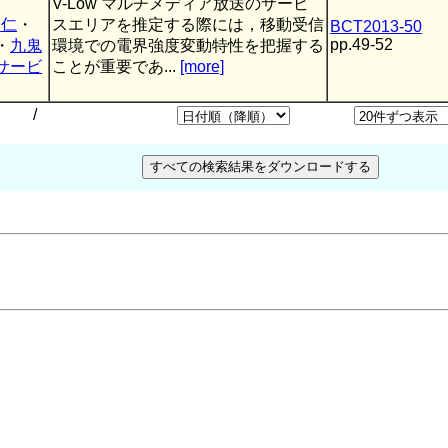
V-Low マルチメディア放送のサービ
 仁
・
スエリアを推定する際には，移動受信
BCT2013-50
pp.49-52
・
九鬼
環境での電界強度変動特性を把握する
サービ
ことが重要であ...
[more]
/