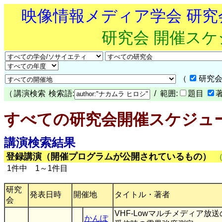
映像情報メディア学会 研
研究会 開催ス
（
研究会
（
講演検索
検索語:
/ 範囲:
題目
すべての研究会開催スケジュ
講演検索結果
登録講演（開催プログラムが公開されているもの）
1件中 1～1件目
研究
発表日時
開催地
タイトル・著者
会
VHF-Lowマルチメディア放
かんぽ