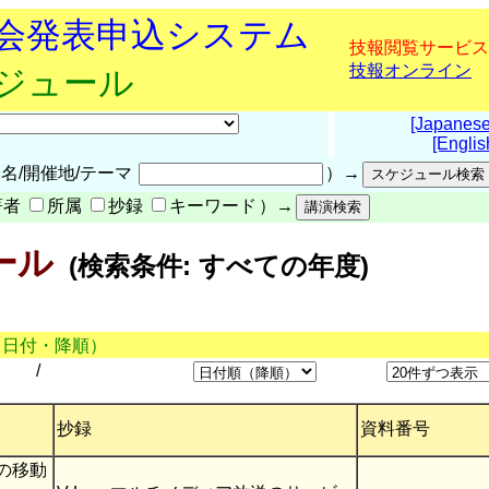
究会発表申込システム
技報閲覧サービス
技報オンライン
ケジュール
[Japanese
[Englis
名/開催地/テーマ
）→
著者
所属
抄録
キーワード
）→
ール
(検索条件: すべての年度)
（日付・降順）
/
抄録
資料番号
送の移動