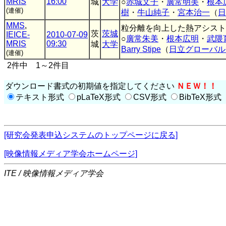
MRIS
16:00
城
大学
○
赤城文子
・
廣常明美
・
根本
(連催)
樹
・
牛山純子
・
宮本治一
（
日
MMS
,
粒分離を向上した熱アシスト記録
茨
茨城
IEICE-
2010-07-09
○
廣常朱美
・
根本広明
・
武隈
MRIS
09:30
城
大学
Barry Stipe
（
日立グローバル
(連催)
2件中 1～2件目
ダウンロード書式の初期値を指定してください
ＮＥＷ！！
テキスト形式
pLaTeX形式
CSV形式
BibTeX形式
[研究会発表申込システムのトップページに戻る]
[映像情報メディア学会ホームページ]
ITE / 映像情報メディア学会