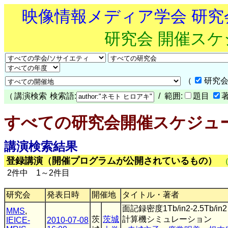
映像情報メディア学会 研
研究会 開催ス
（
研究会
（
講演検索
検索語:
/ 範囲:
題目
すべての研究会開催スケジュ
講演検索結果
登録講演（開催プログラムが公開されているもの）
2件中 1～2件目
研究会
発表日時
開催地
タイトル・著者
面記録密度1Tb/in2-2.5
MMS
,
茨
茨城
計算機シミュレーション
IEICE-
2010-07-08