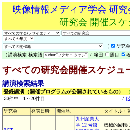
映像情報メディア学会 研
研究会 開催ス
（
研究会
（
講演検索
検索語:
/ 範囲:
題目
すべての研究会開催スケジュ
講演検索結果
登録講演（開催プログラムが公開されているもの）
33件中 1～20件目
/
[
研究会
発表日時
開催地
タイトル・
九州産業大
学 12 号館
機械的回転