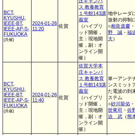
庄キャンパ
ス 教養教育
BCT
,
１号館143講
地中レーダ
KYUSHU
,
義室
放射の抑制
IEEE-BT
,
2024-01-26
佐賀
（ハイブリ
○
相良道慶
・
IEEE-AP-S-
11:20
ッド開催，
野 誠
・
福
FUKUOKA
主：現地開
大
）
(共催)
催，副：オ
ンライン開
催）
佐賀大学本
庄キャンパ
ス 教養教育
単一アンテ
BCT
,
１号館143講
ンスミット
KYUSHU
,
義室
た電波の到
IEEE-BT
,
2024-01-26
佐賀
（ハイブリ
ステム
IEEE-AP-S-
11:40
ッド開催，
○
砂川龍佑
・
FUKUOKA
主：現地開
世竜司
・
佐
(共催)
催，副：オ
迫 武
（
熊
ンライン開
催）