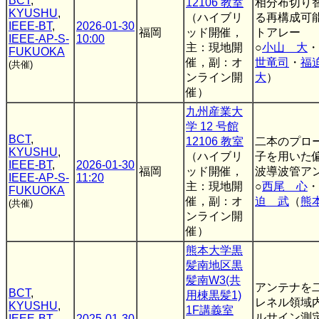
BCT
,
12106 教室
相分布切り
KYUSHU
,
（ハイブリ
る再構成可
IEEE-BT
,
2026-01-30
福岡
ッド開催，
トアレー
IEEE-AP-S-
10:00
主：現地開
○
小山 大
・
FUKUOKA
催，副：オ
世竜司
・
福
(共催)
ンライン開
大
）
催）
九州産業大
学 12 号館
BCT
,
12106 教室
二本のプロ
KYUSHU
,
（ハイブリ
子を用いた
IEEE-BT
,
2026-01-30
福岡
ッド開催，
波導波管ア
IEEE-AP-S-
11:20
主：現地開
○
西尾 心
・
FUKUOKA
催，副：オ
迫 武
（
熊
(共催)
ンライン開
催）
熊本大学黒
髪南地区黒
髪南W3(共
アンテナを
BCT
,
用棟黒髪1)
レネル領域
KYUSHU
,
1F講義室
ルサイン測
IEEE-BT
,
2025-01-30