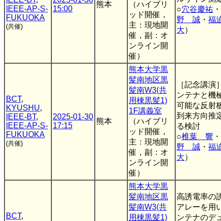
熊本
（ハイブリ
IEEE-AP-S-
15:00
○
穴谷慶祐
・
ッド開催，
FUKUOKA
野 誠
・
福
主：現地開
(共催)
大
）
催，副：オ
ンライン開
催）
熊本大学黒
髪南地区黒
［記念講演
髪南W3(共
ンテナと機
BCT
,
用棟黒髪1)
可能な反射
KYUSHU
,
1F講義室
到来方向推
IEEE-BT
,
2025-01-30
熊本
（ハイブリ
IEEE-AP-S-
17:15
る検討
ッド開催，
FUKUOKA
○
椎葉 響
・
主：現地開
(共催)
野 誠
・
福
催，副：オ
大
）
ンライン開
催）
熊本大学黒
髪南地区黒
高誘電率の
髪南W3(共
アレーを用
BCT
,
用棟黒髪1)
ンテナのデ