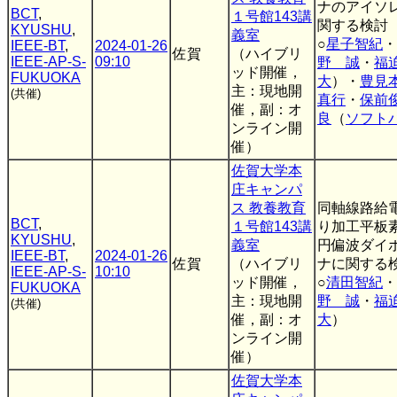
ナのアイソ
BCT
,
１号館143講
関する検討
KYUSHU
,
義室
○
星子智紀
・
IEEE-BT
,
2024-01-26
佐賀
（ハイブリ
IEEE-AP-S-
09:10
野 誠
・
福
ッド開催，
FUKUOKA
大
）・
豊見
主：現地開
(共催)
真行
・
保前
催，副：オ
良
（
ソフト
ンライン開
催）
佐賀大学本
庄キャンパ
ス 教養教育
同軸線路給
BCT
,
１号館143講
り加工平板
KYUSHU
,
義室
円偏波ダイ
IEEE-BT
,
2024-01-26
佐賀
（ハイブリ
ナに関する
IEEE-AP-S-
10:10
ッド開催，
○
清田智紀
・
FUKUOKA
主：現地開
野 誠
・
福
(共催)
催，副：オ
大
）
ンライン開
催）
佐賀大学本