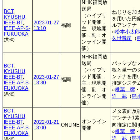
NHK福岡放
送局
BCT
,
ねじりを加
（ハイブリ
KYUSHU
,
を用いた円
ッド開催，
IEEE-BT
,
2023-01-27
福岡
ルアンテナ
IEEE-AP-S-
13:10
主：現地開
○
松本小太郎
FUKUOKA
催，副：オ
久世竜司
（
(共催)
ンライン開
催）
NHK福岡放
送局
パッシブな
BCT
,
（ハイブリ
板と単一の
KYUSHU
,
ッド開催，
ンテナを用
IEEE-BT
,
2023-01-27
福岡
IEEE-AP-S-
13:30
主：現地開
推定システ
FUKUOKA
催，副：オ
○
椎葉 響
・
(共催)
ンライン開
迫 武
（
熊
催）
BCT
,
メタ表面反
KYUSHU
,
アンテナ1
オンライン
IEEE-BT
,
2022-01-21
ONLINE
向推定に関
IEEE-AP-S-
13:00
開催
○
椎葉 響
・
FUKUOKA
迫 武
（
熊
(共催)