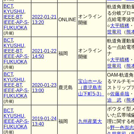
BCT
,
軌道角運動
KYUSHU
,
る分岐プロ
オンライン
IEEE-BT
,
2022-01-21
点給電導波
ONLINE
IEEE-AP-S-
13:20
開催
○
大平晴稀
・
FUKUOKA
世竜司
（
熊
(共催)
BCT
,
軌道角運動
KYUSHU
,
る一点給電
オンライン
IEEE-BT
,
2021-01-22
福岡
ナ
IEEE-AP-S-
14:50
開催
○
大平晴稀
・
FUKUOKA
世竜司
（
熊
(共催)
BCT
,
OAM-軌道
KYUSHU
,
宝山ホール
るマルチモ
IEEE-BT
,
2020-01-23
鹿児島
（鹿児島市
ストリップ
IEEE-AP-S-
13:00
山下町5-3）
○
佐藤卓哉
・
FUKUOKA
迫 武
（
熊
(共催)
ボウタイ型
BCT
,
いた広帯域
KYUSHU
,
2019-01-24
IEEE-AP-S-
福岡
九州産業大
理に関する
13:40
FUKUOKA
○
野一色崇志
(共催)
久世竜司
（