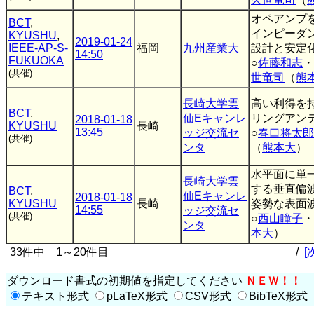
オペアンプ
BCT
,
インピーダ
KYUSHU
,
2019-01-24
IEEE-AP-S-
福岡
九州産業大
設計と安定
14:50
FUKUOKA
○
佐藤和志
・
(共催)
世竜司
（
熊
長崎大学雲
高い利得を
BCT
,
仙Eキャンレ
リングアン
2018-01-18
KYUSHU
長崎
13:45
ッジ交流セ
○
春口将太郎
(共催)
ンタ
（
熊本大
）
水平面に単
長崎大学雲
する垂直偏
BCT
,
仙Eキャンレ
2018-01-18
KYUSHU
長崎
姿勢な表面
14:55
ッジ交流セ
(共催)
○
西山瞳子
・
ンタ
本大
）
33件中 1～20件目
/
[
ダウンロード書式の初期値を指定してください
ＮＥＷ！！
テキスト形式
pLaTeX形式
CSV形式
BibTeX形式