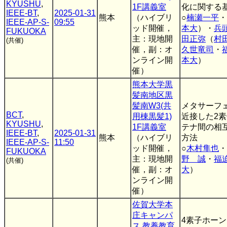
KYUSHU
,
1F講義室
化に関する
IEEE-BT
,
2025-01-31
熊本
（ハイブリ
○
楠瀬一平
・
IEEE-AP-S-
09:55
ッド開催，
本大
）・
兵
FUKUOKA
主：現地開
田正弥
（
村
(共催)
催，副：オ
久世竜司
・
ンライン開
本大
）
催）
熊本大学黒
髪南地区黒
髪南W3(共
メタサーフ
BCT
,
用棟黒髪1)
近接した2
KYUSHU
,
1F講義室
テナ間の相
IEEE-BT
,
2025-01-31
熊本
（ハイブリ
方法
IEEE-AP-S-
11:50
ッド開催，
○
木村隼也
・
FUKUOKA
主：現地開
野 誠
・
福
(共催)
催，副：オ
大
）
ンライン開
催）
佐賀大学本
庄キャンパ
4素子ホー
ス 教養教育