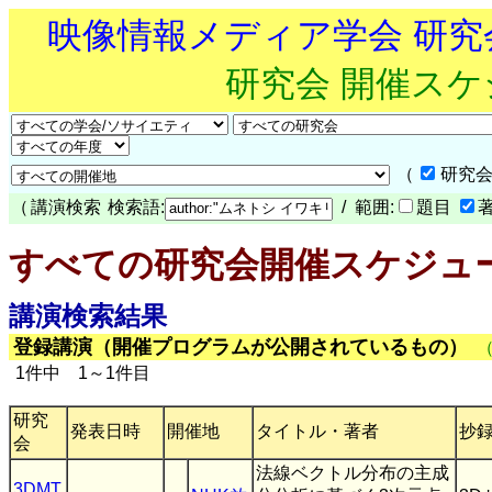
映像情報メディア学会 研
研究会 開催ス
（
研究会
（
講演検索
検索語:
/ 範囲:
題目
すべての研究会開催スケジュ
講演検索結果
登録講演（開催プログラムが公開されているもの）
1件中 1～1件目
研究
発表日時
開催地
タイトル・著者
抄
会
法線ベクトル分布の主成
3DMT
,