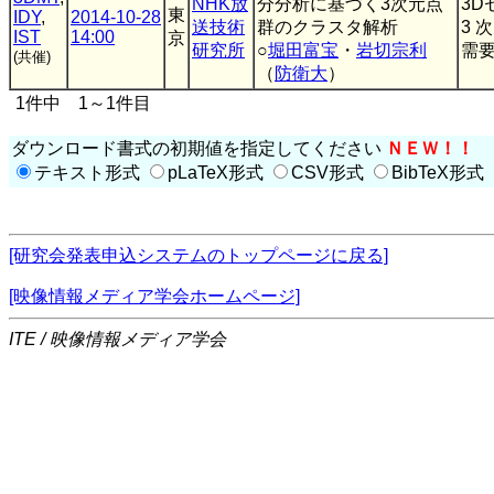
NHK放
分分析に基づく3次元点
3D
東
IDY
,
2014-10-28
送技術
群のクラスタ解析
3 
IST
14:00
京
研究所
○
堀田富宝
・
岩切宗利
需要
(共催)
（
防衛大
）
1件中 1～1件目
ダウンロード書式の初期値を指定してください
ＮＥＷ！！
テキスト形式
pLaTeX形式
CSV形式
BibTeX形式
[研究会発表申込システムのトップページに戻る]
[映像情報メディア学会ホームページ]
ITE / 映像情報メディア学会