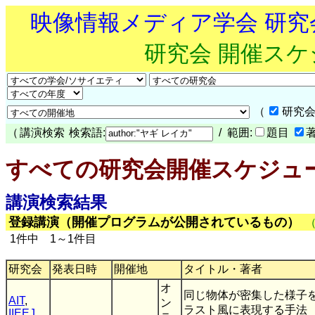
映像情報メディア学会 研
研究会 開催ス
（
研究会
（
講演検索
検索語:
/ 範囲:
題目
すべての研究会開催スケジュ
講演検索結果
登録講演（開催プログラムが公開されているもの）
1件中 1～1件目
研究会
発表日時
開催地
タイトル・著者
オ
同じ物体が密集した様子
AIT
,
ン
ラスト風に表現する手法
IIEEJ
,