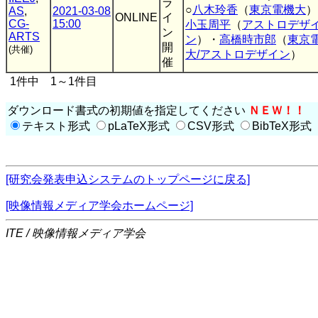
ラ
○
八木玲香
（
東京電機大
）
AS
,
2021-03-08
ONLINE
イ
CG-
15:00
小玉周平
（
アストロデザ
ン
ARTS
ン
）・
高橋時市郎
（
東京
開
(共催)
大/アストロデザイン
）
催
1件中 1～1件目
ダウンロード書式の初期値を指定してください
ＮＥＷ！！
テキスト形式
pLaTeX形式
CSV形式
BibTeX形式
[研究会発表申込システムのトップページに戻る]
[映像情報メディア学会ホームページ]
ITE / 映像情報メディア学会