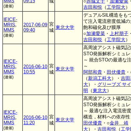
MMS
09:15
城
○
赤城文子
・
加瀬愛菜
(連催)
吉田和悦
（
工学院大
）
デュアルSIL構造をも
IEICE-
て注入電流密度低減のた
宮
MRIS
,
2017-06-09
東北大学
飽和磁化及び膜厚
MMS
09:40
城
○
加瀬愛菜
・
上村朋子
(連催)
吉田和悦
（
工学院大
）
高周波アシスト磁気記
STO発振解析シミュレー
～ 統合STOの最適な
IEICE-
宮
～
MRIS
,
2016-06-10
東北大学
MMS
10:55
城
阿部和貴
・
田伏優貴
・
(連催)
（
新潟工科大
）・
吉田
大
）・
グリーブズ サ
明
（
東北大
）
高周波アシスト磁気記
STO発振解析シミュレー
～ 最適な注入電流密
IEICE-
宮
構造，材料への依存性
MRIS
,
2016-06-10
東北大学
MMS
11:20
城
田伏優貴
・○
金井 靖
(連催)
大
）・
吉田和悦
（
工学