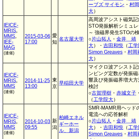
ーブズ サイモン
・
村
大
）
高周波アシスト磁気記
IEICE-
STO発振解析シミュレー
MRIS
,
～ 強磁界発生STOの検
愛
MMS
,
2015-03-06
名古屋大学
○
片山拓人
・
金井 靖
IEE-
17:00
知
大
）・
吉田和悦
（
工学
MAG
Simon Greaves
・
村岡
(連催)
大
）
マイクロ波アシスト記
ンピング定数が発振磁
IEICE-
東
響及び発振磁界増大方
MRIS
,
2014-11-25
早稲田大学
MMS
13:00
京
検討
(連催)
○
古賀理樹
・
赤城文子
（
工学院大
）
SMR-MAMR用ヘッ
電流への応答解析
IEICE-
柏崎エネル
新
○
片山拓人
・
金井 靖
MRIS
,
2014-10-03
ギーホー
MMS
09:55
潟
大
）・
吉田和悦
（
工学
ル、新潟
(連催)
Simon Greaves
・
村岡