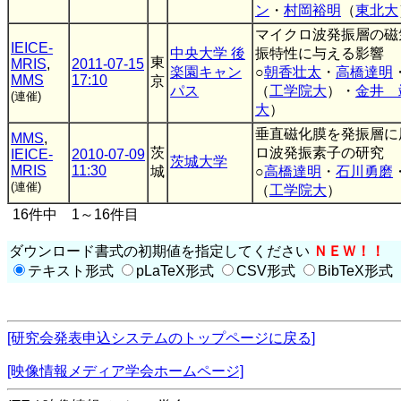
ン
・
村岡裕明
（
東北大
マイクロ波発振層の磁
IEICE-
中央大学 後
振特性に与える影響
東
MRIS
,
2011-07-15
楽園キャン
○
朝香壮太
・
高橋達明
MMS
17:10
京
パス
（
工学院大
）・
金井 
(連催)
大
）
垂直磁化膜を発振層に
MMS
,
茨
ロ波発振素子の研究
IEICE-
2010-07-09
茨城大学
MRIS
11:30
城
○
高橋達明
・
石川勇磨
(連催)
（
工学院大
）
16件中 1～16件目
ダウンロード書式の初期値を指定してください
ＮＥＷ！！
テキスト形式
pLaTeX形式
CSV形式
BibTeX形式
[研究会発表申込システムのトップページに戻る]
[映像情報メディア学会ホームページ]