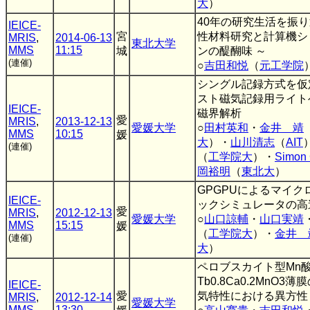
大
）
40年の研究生活を振り
IEICE-
宮
性材料研究と計算機シ
MRIS
,
2014-06-13
東北大学
MMS
11:15
城
ンの醍醐味 ～
(連催)
○
吉田和悦
（
元工学院
シングル記録方式を仮
スト磁気記録用ライト
IEICE-
磁界解析
愛
MRIS
,
2013-12-13
愛媛大学
○
田村英和
・
金井 靖
MMS
10:15
媛
大
）・
山川清志
（
AIT
(連催)
（
工学院大
）・
Simon 
岡裕明
（
東北大
）
GPGPUによるマイク
IEICE-
ックシミュレータの高
愛
MRIS
,
2012-12-13
愛媛大学
○
山口諒輔
・
山口実靖
MMS
15:15
媛
（
工学院大
）・
金井 
(連催)
大
）
ペロブスカイト型Mn
Tb0.8Ca0.2MnO3
IEICE-
愛
気特性における異方性
MRIS
,
2012-12-14
愛媛大学
MMS
13:30