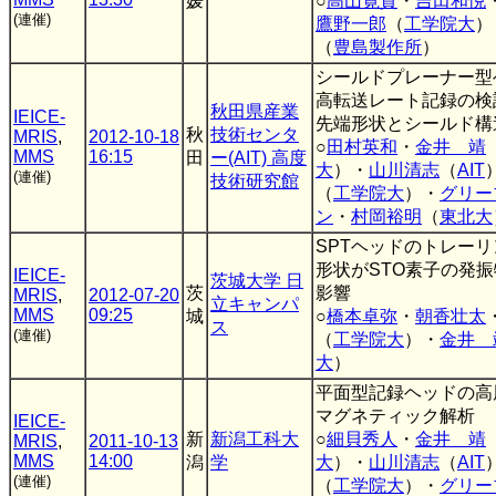
媛
○
高山寛貴
・
吉田和悦
(連催)
鷹野一郎
（
工学院大
）
（
豊島製作所
）
シールドプレーナー型
高転送レート記録の検討
秋田県産業
IEICE-
先端形状とシールド構
秋
技術センタ
MRIS
,
2012-10-18
○
田村英和
・
金井 靖
MMS
16:15
田
ー(AIT) 高度
大
）・
山川清志
（
AIT
(連催)
技術研究館
（
工学院大
）・
グリー
ン
・
村岡裕明
（
東北大
SPTヘッドのトレー
形状がSTO素子の発
IEICE-
茨城大学 日
茨
影響
MRIS
,
2012-07-20
立キャンパ
MMS
09:25
城
○
橋本卓弥
・
朝香壮太
ス
(連催)
（
工学院大
）・
金井 
大
）
平面型記録ヘッドの高
マグネティック解析
IEICE-
新
新潟工科大
○
細貝秀人
・
金井 靖
MRIS
,
2011-10-13
MMS
14:00
潟
学
大
）・
山川清志
（
AIT
(連催)
（
工学院大
）・
グリー