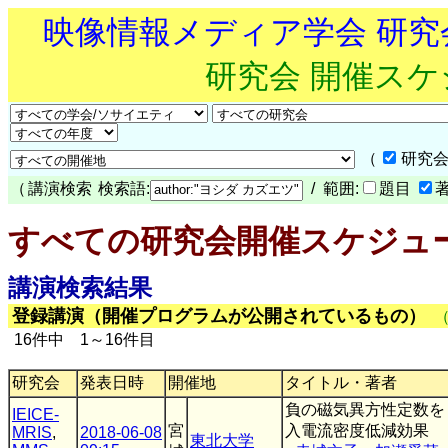
映像情報メディア学会 研
研究会 開催ス
（
研究会
（
講演検索
検索語:
/ 範囲:
題目
すべての研究会開催スケジュ
講演検索結果
登録講演（開催プログラムが公開されているもの）
16件中 1～16件目
研究会
発表日時
開催地
タイトル・著者
負の磁気異方性定数を
IEICE-
宮
入電流密度低減効果
MRIS
,
2018-06-08
東北大学