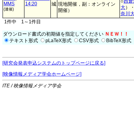
○
西倉
MMS
14:20
城
現地開催，副：オンライン
大
）
(連催)
開催）
奈川
1件中 1～1件目
ダウンロード書式の初期値を指定してください
ＮＥＷ！！
テキスト形式
pLaTeX形式
CSV形式
BibTeX形式
[研究会発表申込システムのトップページに戻る]
[映像情報メディア学会ホームページ]
ITE / 映像情報メディア学会