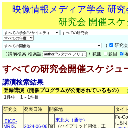
映像情報メディア学会 研
研究会 開催ス
（
研究会
（
講演検索
検索語:
/ 範囲:
題目
すべての研究会開催スケジュ
講演検索結果
登録講演（開催プログラムが公開されているもの）
1件中 1～1件目
研究会
発表日時
開催地
タイ
Fe-
東北大（通研）
IEICE-
に対
宮
（ハイブリッド開催，主：
MRIS
,
2024-06-06