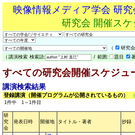
映像情報メディア学会 研
研究会 開催ス
（
研究会
（
講演検索
検索語:
/ 範囲:
題目
すべての研究会開催スケジュ
講演検索結果
登録講演（開催プログラムが公開されているもの）
1件中 1～1件目
研
究
発表日時
開催地
タイトル・著者
抄録
会