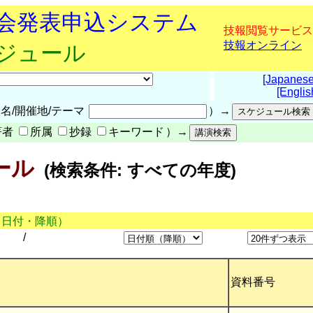
究会発表申込システム
技報閲覧サービス
技報オンライン
ケジュール
[Japanese
[Englis
名/開催地/テーマ
）→
著者
所属
抄録
キーワード
）→
ール
(検索条件: すべての年度)
（日付・降順）
/
資料番号