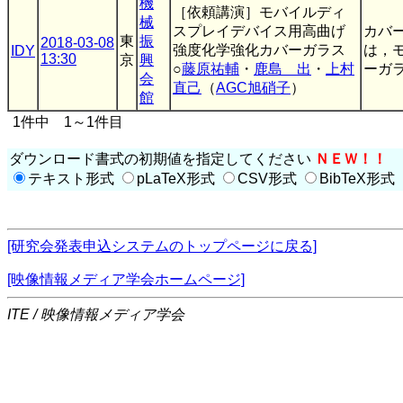
機
［依頼講演］モバイルディ
械
スプレイデバイス用高曲げ
カバ
東
振
2018-03-08
強度化学強化カバーガラス
は，
IDY
13:30
京
興
○
藤原祐輔
・
鹿島 出
・
上村
ーガラ
会
直己
（
AGC旭硝子
）
館
1件中 1～1件目
ダウンロード書式の初期値を指定してください
ＮＥＷ！！
テキスト形式
pLaTeX形式
CSV形式
BibTeX形式
[研究会発表申込システムのトップページに戻る]
[映像情報メディア学会ホームページ]
ITE / 映像情報メディア学会