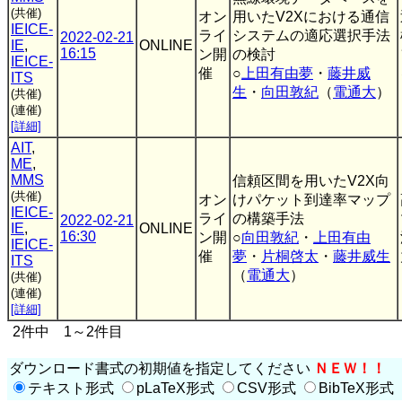
(共催)
オン
用いたV2Xにおける通信
IEICE-
ライ
システムの適応選択手法
2022-02-21
IE
,
ONLINE
16:15
ン開
の検討
IEICE-
催
○
上田有由夢
・
藤井威
ITS
生
・
向田敦紀
（
電通大
）
(共催)
(連催)
[詳細]
AIT
,
ME
,
MMS
信頼区間を用いたV2X向
(共催)
オン
けパケット到達率マップ
IEICE-
ライ
の構築手法
2022-02-21
IE
,
ONLINE
16:30
ン開
○
向田敦紀
・
上田有由
IEICE-
催
夢
・
片桐啓太
・
藤井威生
ITS
（
電通大
）
(共催)
(連催)
[詳細]
2件中 1～2件目
ダウンロード書式の初期値を指定してください
ＮＥＷ！！
テキスト形式
pLaTeX形式
CSV形式
BibTeX形式