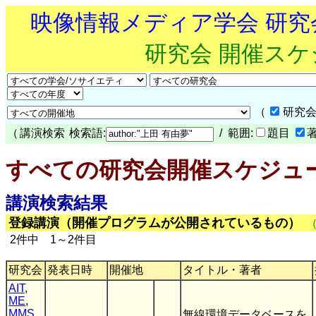
映像情報メディア学会 研
研究会 開催ス
（
研究会
（
講演検索
検索語:
/ 範囲:
題目
すべての研究会開催スケジュ
講演検索結果
登録講演（開催プログラムが公開されているもの）
2件中 1～2件目
研究会
発表日時
開催地
タイトル・著者
AIT
,
ME
,
MMS
無線環境データベースを