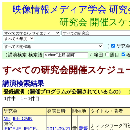
映像情報メディア学会 研
研究会 開催ス
（
研究会
（
講演検索
検索語:
/ 範囲:
題目
すべての研究会開催スケジュ
講演検索結果
登録講演（開催プログラムが公開されているもの）
1件中 1～1件目
研究会
発表日時
開催地
タイトル・著者
ME
,
IEE-CMN
(連催)
ナレッジワーク可
愛
愛媛
IEICE-IE
,
IEICE-
2011-09-21