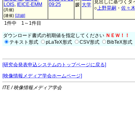
見出しに基づくタ
LOIS
,
IEICE-EMM
09:25
媛
大学
○
上野晃嗣
・
佐々
(共催)
(連催)
[詳細]
1件中 1～1件目
ダウンロード書式の初期値を指定してください
ＮＥＷ！！
テキスト形式
pLaTeX形式
CSV形式
BibTeX形式
[研究会発表申込システムのトップページに戻る]
[映像情報メディア学会ホームページ]
ITE / 映像情報メディア学会