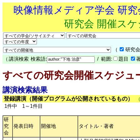
映像情報メディア学会 研
研究会 開催ス
（
研究会
（
講演検索
検索語:
/ 範囲:
題目
すべての研究会開催スケジュ
講演検索結果
登録講演（開催プログラムが公開されているもの）
1件中 1～1件目
研
究
発表日時
開催地
タイトル・著者
会