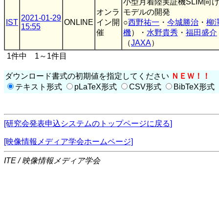
小型月着陸実証機SLIM
オンラ
モデルの開発
2021-01-29
IST
ONLINE
イン開
○
西野祐一
・
今城勝治
・
柳
15:55
催
機
）・
水野貴秀
・
福田盛介
（
JAXA
）
1件中 1～1件目
ダウンロード書式の初期値を指定してください
ＮＥＷ！！
テキスト形式
pLaTeX形式
CSV形式
BibTeX形式
[研究会発表申込システムのトップページに戻る]
[映像情報メディア学会ホームページ]
ITE / 映像情報メディア学会