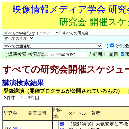
映像情報メディア学会 研
研究会 開催ス
（
研究会
（
講演検索
検索語:
/ 範囲:
題目
すべての研究会開催スケジュ
講演検索結果
登録講演（開催プログラムが公開されているもの）
3件中 1～3件目
開催
研究会
発表日時
タイトル・著者
地
機
［依頼講演］大気安定な有機
IDY
,
SID-