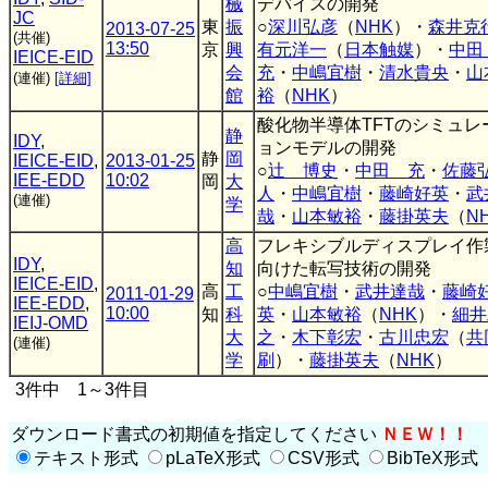
械
デバイスの開発
JC
東
振
○
深川弘彦
（
NHK
）・
森井克
2013-07-25
(共催)
13:50
京
興
有元洋一
（
日本触媒
）・
中
IEICE-EID
会
充
・
中嶋宜樹
・
清水貴央
・
山
(連催)
[詳細]
館
裕
（
NHK
）
酸化物半導体TFTのシミュレ
静
IDY
,
ョンモデルの開発
静
岡
IEICE-EID
,
2013-01-25
○
辻 博史
・
中田 充
・
佐藤
IEE-EDD
10:02
岡
大
人
・
中嶋宜樹
・
藤崎好英
・
武
(連催)
学
哉
・
山本敏裕
・
藤掛英夫
（
N
高
フレキシブルディスプレイ作
IDY
,
知
向けた転写技術の開発
IEICE-EID
,
高
工
○
中嶋宜樹
・
武井達哉
・
藤崎
2011-01-29
IEE-EDD
,
10:00
知
科
英
・
山本敏裕
（
NHK
）・
細井
IEIJ-OMD
大
之
・
木下彰宏
・
古川忠宏
（
共
(連催)
学
刷
）・
藤掛英夫
（
NHK
）
3件中 1～3件目
ダウンロード書式の初期値を指定してください
ＮＥＷ！！
テキスト形式
pLaTeX形式
CSV形式
BibTeX形式