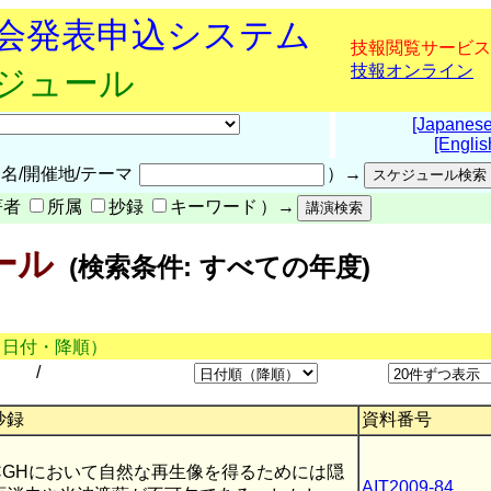
究会発表申込システム
技報閲覧サービス
技報オンライン
ケジュール
[Japanese
[Englis
名/開催地/テーマ
）→
著者
所属
抄録
キーワード
）→
ール
(検索条件: すべての年度)
（日付・降順）
/
抄録
資料番号
CGHにおいて自然な再生像を得るためには隠
AIT2009-84