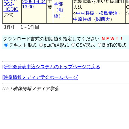
千
光波伝搬を用いた隠面消
2009-09-04
学部
OSJ-
13:00
葉
去法
HODIC
（船
○
中村将樹
・
松島恭治
・
法
(共催)
橋）
中原住雄
（
関西大
）
1件中 1～1件目
ダウンロード書式の初期値を指定してください
ＮＥＷ！！
テキスト形式
pLaTeX形式
CSV形式
BibTeX形式
[研究会発表申込システムのトップページに戻る]
[映像情報メディア学会ホームページ]
ITE / 映像情報メディア学会