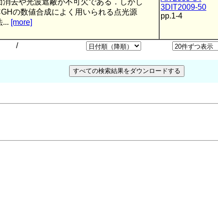
面消去や光波遮蔽が不可欠である．しかし
3DIT2009-50
CGHの数値合成によく用いられる点光源
pp.1-4
...
[more]
/