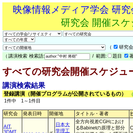
映像情報メディア学会 研
研究会 開催ス
（
研究会
（
講演検索
検索語:
/ 範囲:
題目
すべての研究会開催スケジュ
講演検索結果
登録講演（開催プログラムが公開されているもの）
1件中 1～1件目
研究会
発表日時
開催地
タイトル・著者
全方向視差CGHにおけ
日本大
AIT
,
るBabinetの原理と部分
学理工
3DMT
,