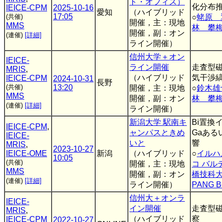
ト・オフィス）
化分布
IEICE-CPM
2025-10-16
愛知
（ハイブリッド
17:05
(共催)
○
蛯原 
開催，主：現地
MMS
林 攀
開催，副：オン
(連催)
[詳細]
ライン開催）
信州大学＋オン
IEICE-
ライン開催
走査型
MRIS
,
（ハイブリッド
気干渉
IEICE-CPM
2024-10-31
長野
(共催)
13:20
開催，主：現地
○
鈴木雄
MMS
開催，副：オン
林 攀
(連催)
[詳細]
ライン開催）
新潟大学 駅南キ
Bi置換
IEICE-CPM
,
ャンパスときめ
Gaある
IEICE-
いと
響
MRIS
,
2023-10-27
IEICE-OME
新潟
（ハイブリッド
○
イルハ
10:05
(共催)
開催，主：現地
コ バル
MMS
開催，副：オン
橋技科
(連催)
[詳細]
ライン開催）
PANG 
信州大＋オンラ
IEICE-
イン開催
走査型
MRIS
,
（ハイブリッド
察
IEICE-CPM
2022-10-27