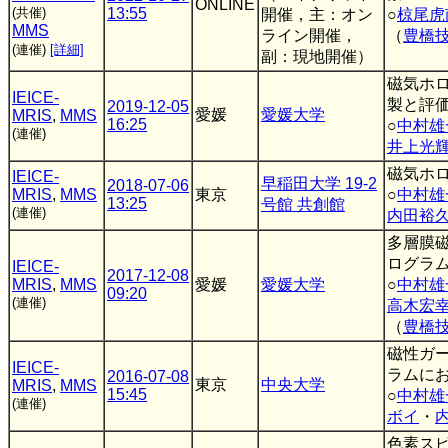
ONLINE
(共催)
13:55
開催，主：オン
○
椋尾虎
MMS
ライン開催，
（
豊橋
(連催)
[詳細]
副：現地開催）
磁気ホ
IEICE-
製と評
2019-12-05
愛媛
愛媛大学
MRIS
,
MMS
16:25
○
中村雄
(連催)
井上光
磁気ホ
IEICE-
早稲田大学 19-2
2018-07-06
MRIS
,
MMS
東京
○
中村雄
13:25
号館 共創館
(連催)
内田裕
多層膜
ログラ
IEICE-
2017-12-08
MRIS
,
MMS
愛媛
愛媛大学
○
中村雄
09:20
(連催)
高木宏
（
豊橋
磁性ガ
IEICE-
ラムに
2016-07-08
東京
中央大学
MRIS
,
MMS
15:45
○
中村雄
(連催)
ボイ
・
色素ス