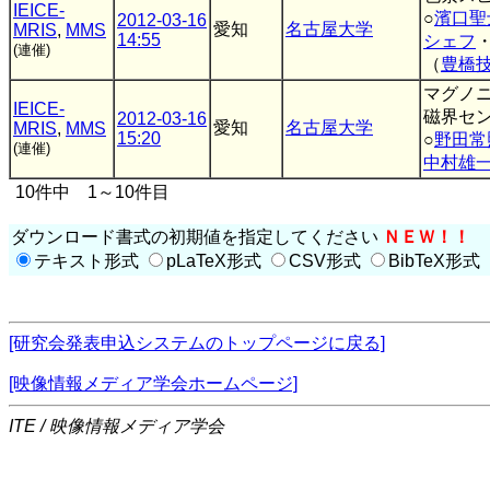
IEICE-
○
濱口聖
2012-03-16
愛知
名古屋大学
MRIS
,
MMS
14:55
シェフ
(連催)
（
豊橋
マグノ
IEICE-
磁界セ
2012-03-16
愛知
名古屋大学
MRIS
,
MMS
15:20
○
野田常
(連催)
中村雄
10件中 1～10件目
ダウンロード書式の初期値を指定してください
ＮＥＷ！！
テキスト形式
pLaTeX形式
CSV形式
BibTeX形式
[研究会発表申込システムのトップページに戻る]
[映像情報メディア学会ホームページ]
ITE / 映像情報メディア学会