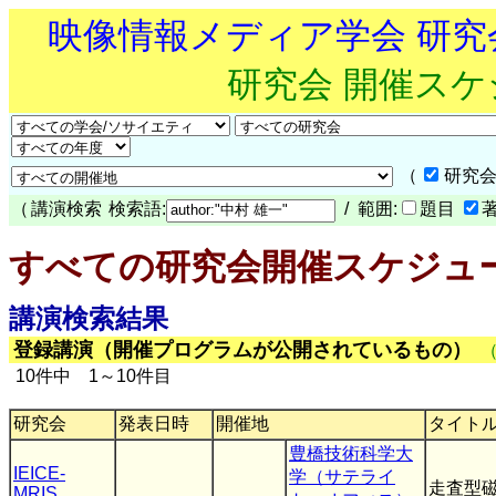
映像情報メディア学会 研
研究会 開催ス
（
研究会
（
講演検索
検索語:
/ 範囲:
題目
すべての研究会開催スケジュ
講演検索結果
登録講演（開催プログラムが公開されているもの）
10件中 1～10件目
研究会
発表日時
開催地
タイト
豊橋技術科学大
IEICE-
学（サテライ
走査型
MRIS
,