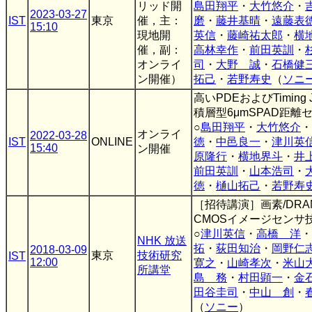
リッド開
島田翔平
・
大竹悠介
・
2023-03-27
IST
東京
催，主：
磨
・
藤井基晴
・
遠藤表
15:10
現地開
英信
・
藤崎祐太郎
・
横
催，副：
高林幸作
・
前田英訓
・
オンライ
司
・
大野 誠
・
石橋健
ン開催）
拓己
・
若野寿史
（
ソニ
高いPDEおよびTiming 
積層型6μmSPAD距離
○
島田翔平
・
大竹悠介
・
オンライ
2022-03-28
IST
ONLINE
徳
・
中邑良一
・
津川英
15:40
ン開催
原隆行
・
横地界斗
・
井
前田英訓
・
山本浩司
・
徳
・
樋山拓己
・
若野寿
［招待講演］画素/DRAM/
CMOSイメージセンサ
○
津川英信
・
高橋 洋
・
NHK 放送
拓
・
荻田知治
・
岡野仁
2018-03-09
東京
技術研究
IST
12:00
寛之
・
山崎孝次
・
米山
所講堂
島 務
・
村田顕一
・
金
田谷圭司
・
中山 創
・
（
ソニー
）