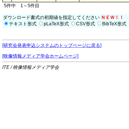
5件中 1～5件目
ダウンロード書式の初期値を指定してください
ＮＥＷ！！
テキスト形式
pLaTeX形式
CSV形式
BibTeX形式
[研究会発表申込システムのトップページに戻る]
[映像情報メディア学会ホームページ]
ITE / 映像情報メディア学会