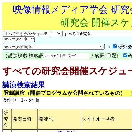
映像情報メディア学会 研
研究会 開催ス
（
研究会
（
講演検索
検索語:
/ 範囲:
題目
すべての研究会開催スケジュ
講演検索結果
登録講演（開催プログラムが公開されているもの）
5件中 1～5件目
研
究
発表日時
開催地
タイトル・著者
会