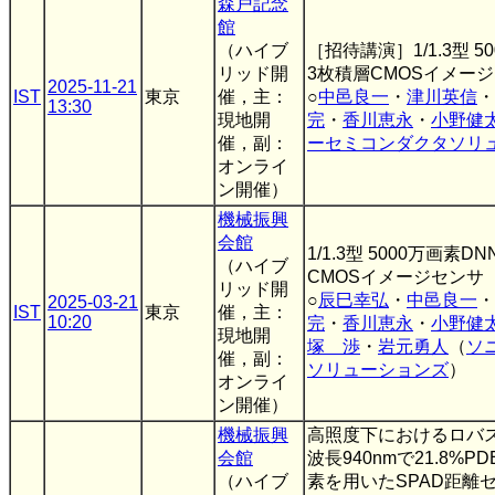
森戸記念
館
（ハイブ
［招待講演］1/1.3型 5
リッド開
3枚積層CMOSイメー
2025-11-21
IST
東京
催，主：
○
中邑良一
・
津川英信
・
13:30
現地開
完
・
香川恵永
・
小野健
催，副：
ーセミコンダクタソリ
オンライ
ン開催）
機械振興
会館
1/1.3型 5000万画素
（ハイブ
CMOSイメージセンサ
リッド開
○
辰巳幸弘
・
中邑良一
・
2025-03-21
IST
東京
催，主：
10:20
完
・
香川恵永
・
小野健
現地開
塚 渉
・
岩元勇人
（
ソ
催，副：
ソリューションズ
）
オンライ
ン開催）
機械振興
高照度下におけるロバ
会館
波長940nmで21.8%P
（ハイブ
素を用いたSPAD距離