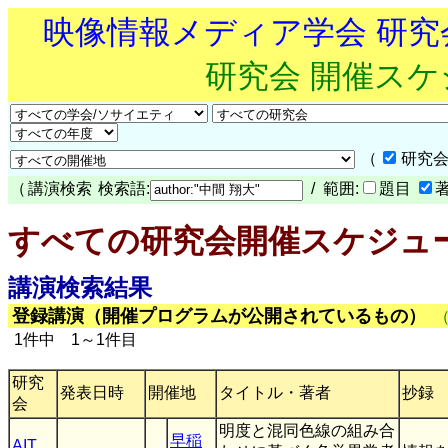
映像情報メディア学会 研
研究会 開催ス
（
研究会
（
講演検索
検索語:
/ 範囲:
題目
すべての研究会開催スケジュ
講演検索結果
登録講演（開催プログラムが公開されているもの）
1件中 1～1件目
研究
発表日時
開催地
タイトル・著者
抄録
会
明度と混同色線の組み合
早稲
AIT
,