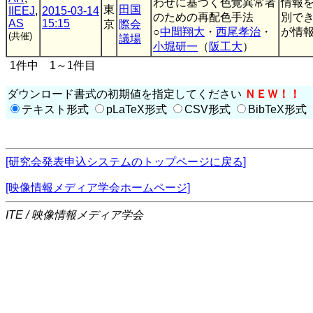
わせに基づく色覚異常者
情報
東
田国
IIEEJ
,
2015-03-14
のための再配色手法
別で
AS
15:15
京
際会
○
中間翔大
・
西尾孝治
・
が情報
(共催)
議場
小堀研一
（
阪工大
）
1件中 1～1件目
ダウンロード書式の初期値を指定してください
ＮＥＷ！！
テキスト形式
pLaTeX形式
CSV形式
BibTeX形式
[研究会発表申込システムのトップページに戻る]
[映像情報メディア学会ホームページ]
ITE / 映像情報メディア学会