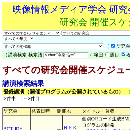
映像情報メディア学会 研
研究会 開催ス
（
研究会
（
講演検索
検索語:
/ 範囲:
題目
すべての研究会開催スケジュ
講演検索結果
登録講演（開催プログラムが公開されているもの）
2件中 1～2件目
研究会
発表日時
開催地
タイトル・著者
個別QRコード生成BM
ログラムの開発
ＮＨＫ
BCT
,
IDY
,