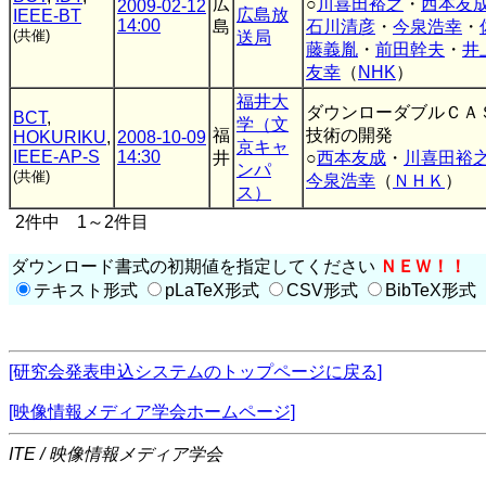
広
○
川喜田裕之
・
西本友
2009-02-12
広島放
IEEE-BT
14:00
島
石川清彦
・
今泉浩幸
・
(共催)
送局
藤義胤
・
前田幹夫
・
井
友幸
（
NHK
）
福井大
ダウンローダブルＣＡ
BCT
,
学（文
福
技術の開発
HOKURIKU
,
2008-10-09
京キャ
IEEE-AP-S
14:30
井
○
西本友成
・
川喜田裕
ンパ
(共催)
今泉浩幸
（
ＮＨＫ
）
ス）
2件中 1～2件目
ダウンロード書式の初期値を指定してください
ＮＥＷ！！
テキスト形式
pLaTeX形式
CSV形式
BibTeX形式
[研究会発表申込システムのトップページに戻る]
[映像情報メディア学会ホームページ]
ITE / 映像情報メディア学会