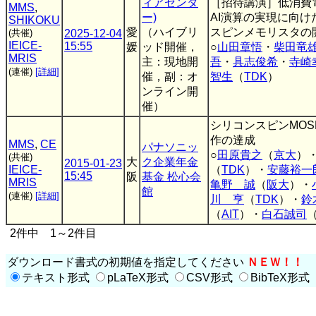
ィアセンタ
［招待講演］低消費
MMS
,
ー)
AI演算の実現に向け
SHIKOKU
愛
（ハイブリ
スピンメモリスタの
(共催)
2025-12-04
IEICE-
15:55
媛
ッド開催，
○
山田章悟
・
柴田竜
MRIS
主：現地開
吾
・
具志俊希
・
寺崎
(連催)
[詳細]
催，副：オ
智生
（
TDK
）
ンライン開
催）
シリコンスピンMOS
作の達成
MMS
,
CE
パナソニッ
○
田原貴之
（
京大
）
(共催)
大
ク企業年金
2015-01-23
IEICE-
（
TDK
）・
安藤裕一
15:45
阪
基金 松心会
MRIS
亀野 誠
（
阪大
）・
館
(連催)
[詳細]
川 亨
（
TDK
）・
鈴
（
AIT
）・
白石誠司
2件中 1～2件目
ダウンロード書式の初期値を指定してください
ＮＥＷ！！
テキスト形式
pLaTeX形式
CSV形式
BibTeX形式