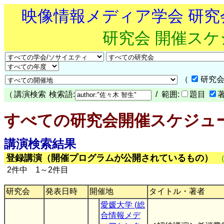
映像情報メディア学会 研
研究会 開催ス
（
研究会
（
講演検索
検索語:
/ 範囲:
題目
すべての研究会開催スケジュ
講演検索結果
登録講演（開催プログラムが公開されているもの）
2件中 1～2件目
研究会
発表日時
開催地
タイトル・著者
愛媛大学 (総
合情報メデ