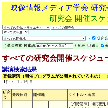
映像情報メディア学会 研
研究会 開催ス
（
研究会
（
講演検索
検索語:
/ 範囲:
題目
すべての研究会開催スケジュ
講演検索結果
登録講演（開催プログラムが公開されているもの）
1件中 1～1件目
研究
発表日時
開催地
タイトル・著者
会
［招待講演］適応照射L