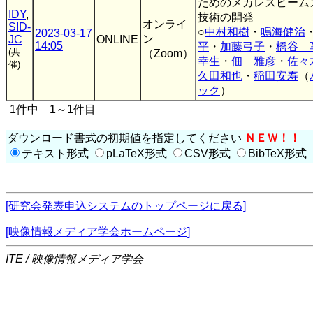
ためのメカレスビーム
IDY
,
技術の開発
オンライ
SID-
○
中村和樹
・
鳴海健治
2023-03-17
ン
JC
ONLINE
14:05
平
・
加藤弓子
・
橋谷 
(共
（Zoom）
幸生
・
佃 雅彦
・
佐々
催)
久田和也
・
稲田安寿
（
ック
）
1件中 1～1件目
ダウンロード書式の初期値を指定してください
ＮＥＷ！！
テキスト形式
pLaTeX形式
CSV形式
BibTeX形式
[研究会発表申込システムのトップページに戻る]
[映像情報メディア学会ホームページ]
ITE / 映像情報メディア学会