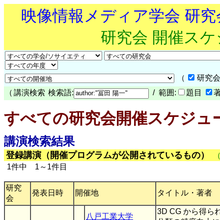
映像情報メディア学会 研
研究会 開催ス
（
研究会
（
講演検索
検索語:
/ 範囲:
題目
すべての研究会開催スケジュ
講演検索結果
登録講演（開催プログラムが公開されているもの）
1件中 1～1件目
研究
発表日時
開催地
タイトル・著者
会
3D CG から得
八戸工業大学