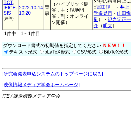
分類の精度向上に
BCT
,
（ハイブリッド開
青
○
冨田陽一
・
井上
IEICE-
2022-10-14
催，主：現地開
SIS
10:20
森
学多晃司
・
山田悦
催，副：オンライ
(連催)
刷
）・
紀之定正一
ン開催）
介
（
明大
）
1件中 1～1件目
ダウンロード書式の初期値を指定してください
ＮＥＷ！！
テキスト形式
pLaTeX形式
CSV形式
BibTeX形式
[研究会発表申込システムのトップページに戻る]
[映像情報メディア学会ホームページ]
ITE / 映像情報メディア学会