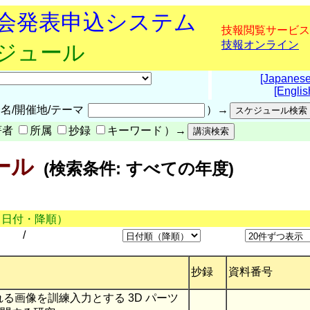
究会発表申込システム
技報閲覧サービス
技報オンライン
ケジュール
[Japanese
[Englis
名/開催地/テーマ
）→
著者
所属
抄録
キーワード
）→
ール
(検索条件: すべての年度)
（日付・降順）
/
抄録
資料番号
られる画像を訓練入力とする 3D パーツ