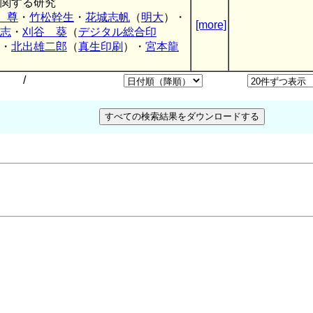
関する研究
 尊
・
竹松幹生
・
花城志帆
（
明大
）・
[more]
志
・
刈谷 葵
（
デジタル総合印
・
北出雄二郎
（
真生印刷
）・
宮本龍
/