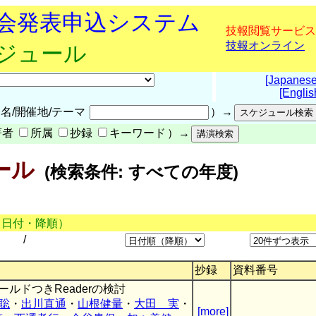
究会発表申込システム
技報閲覧サービス
技報オンライン
ケジュール
[Japanese
[Englis
名/開催地/テーマ
）→
著者
所属
抄録
キーワード
）→
ール
(検索条件: すべての年度)
（日付・降順）
/
抄録
資料番号
ルドつきReaderの検討
聡
・
出川直通
・
山根健量
・
大田 実
・
[more]