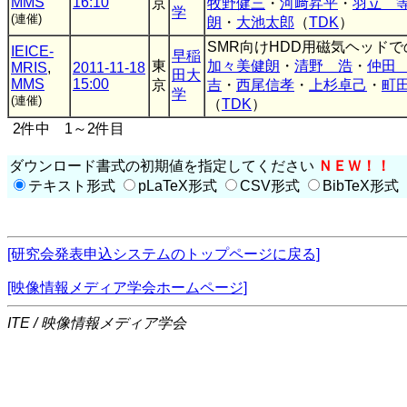
MMS
16:10
京
牧野健三
・
河﨑昇平
・
羽立 
学
(連催)
朗
・
大池太郎
（
TDK
）
SMR向けHDD用磁気ヘッド
IEICE-
早稲
東
加々美健朗
・
清野 浩
・
仲田
MRIS
,
2011-11-18
田大
MMS
15:00
京
吉
・
西尾信孝
・
上杉卓己
・
町
学
(連催)
（
TDK
）
2件中 1～2件目
ダウンロード書式の初期値を指定してください
ＮＥＷ！！
テキスト形式
pLaTeX形式
CSV形式
BibTeX形式
[研究会発表申込システムのトップページに戻る]
[映像情報メディア学会ホームページ]
ITE / 映像情報メディア学会