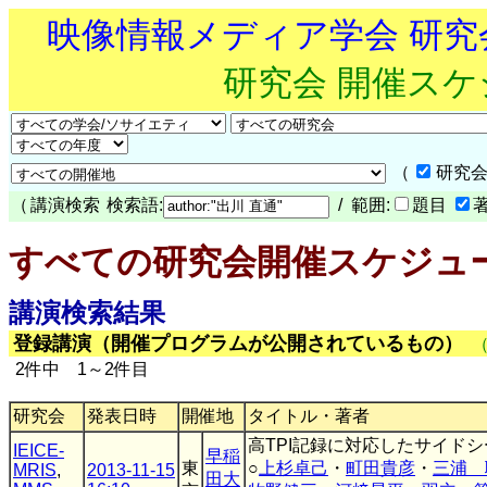
映像情報メディア学会 研
研究会 開催ス
（
研究会
（
講演検索
検索語:
/ 範囲:
題目
すべての研究会開催スケジュ
講演検索結果
登録講演（開催プログラムが公開されているもの）
2件中 1～2件目
研究会
発表日時
開催地
タイトル・著者
高TPI記録に対応したサイドシー
IEICE-
早稲
東
○
上杉卓己
・
町田貴彦
・
三浦 
MRIS
,
2013-11-15
田大