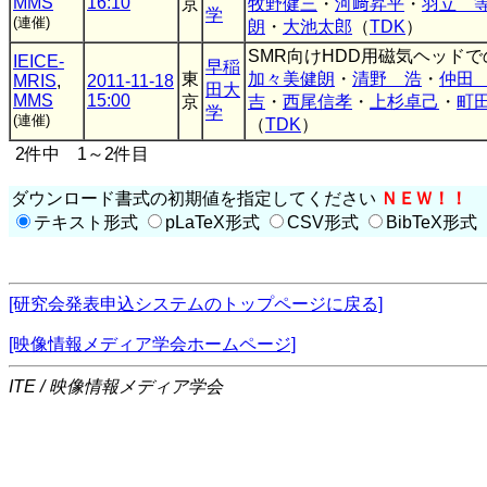
MMS
16:10
京
牧野健三
・
河﨑昇平
・
羽立 
学
(連催)
朗
・
大池太郎
（
TDK
）
SMR向けHDD用磁気ヘッド
IEICE-
早稲
東
加々美健朗
・
清野 浩
・
仲田
MRIS
,
2011-11-18
田大
MMS
15:00
京
吉
・
西尾信孝
・
上杉卓己
・
町
学
(連催)
（
TDK
）
2件中 1～2件目
ダウンロード書式の初期値を指定してください
ＮＥＷ！！
テキスト形式
pLaTeX形式
CSV形式
BibTeX形式
[研究会発表申込システムのトップページに戻る]
[映像情報メディア学会ホームページ]
ITE / 映像情報メディア学会