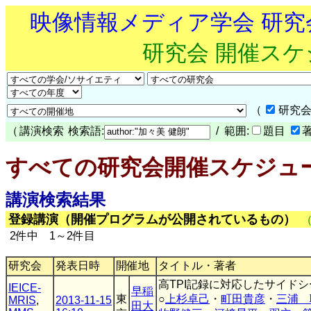
映像情報メディア学会 研
研究会 開催ス
（
研究会
（
講演検索
検索語:
/ 範囲:
題目
すべての研究会開催スケジュ
講演検索結果
登録講演（開催プログラムが公開されているもの）
2件中 1～2件目
研究会
発表日時
開催地
タイトル・著者
高TPI記録に対応したサイドシー
IEICE-
早稲
東
○
上杉卓己
・
町田貴彦
・
三浦 
MRIS
,
2013-11-15
田大