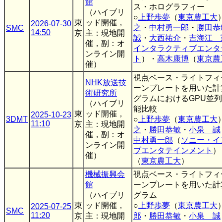
館
ス・ホログラフィー
（ハイブリ
○
上野歩夢
（
東京農工大
東
ッド開催，
2026-07-30
之
・
中村勇一郎
・
勝田恭
SMC
14:50
京
主：現地開
誠
・
大西祐介
・
吉海江 
催，副：オ
インタラクティブエンタ
ンライン開
ト
）・
高木康博
（
東京農
催）
視点ベース・ライトフィ
NHK放送技
ーンプレートを用いた計
術研究所
グラムにおけるGPU並
（ハイブリ
能比較
東
ッド開催，
2025-10-23
3DMT
○
上野歩夢
（
東京農工大
11:10
京
主：現地開
之
・
勝田恭敏
・
小泉 誠
催，副：オ
中村勇一郎
（
ソニー・イ
ンライン開
ブエンタテインメント
）
催）
（
東京農工大
）
機械振興会
視点ベース・ライトフィ
館
ーンプレートを用いた計
（ハイブリ
グラム
東
ッド開催，
○
上野歩夢
（
東京農工大
2025-07-25
SMC
11:20
京
主：現地開
郎
・
勝田恭敏
・
小泉 誠