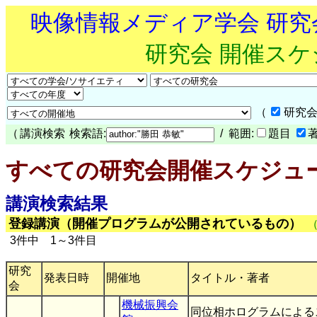
映像情報メディア学会 研
研究会 開催ス
（
研究会
（
講演検索
検索語:
/ 範囲:
題目
すべての研究会開催スケジュ
講演検索結果
登録講演（開催プログラムが公開されているもの）
3件中 1～3件目
研究
発表日時
開催地
タイトル・著者
会
機械振興会
同位相ホログラムによる