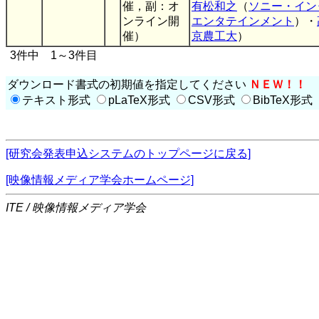
催，副：オ
有松和之
（
ソニー・イン
ンライン開
エンタテインメント
）・
催）
京農工大
）
3件中 1～3件目
ダウンロード書式の初期値を指定してください
ＮＥＷ！！
テキスト形式
pLaTeX形式
CSV形式
BibTeX形式
[研究会発表申込システムのトップページに戻る]
[映像情報メディア学会ホームページ]
ITE / 映像情報メディア学会