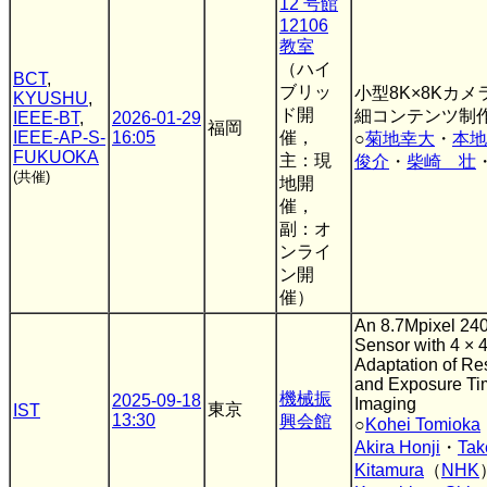
12 号館
12106
教室
（ハイ
BCT
,
ブリッ
小型8K×8Kカ
KYUSHU
,
ド開
細コンテンツ制
IEEE-BT
,
2026-01-29
福岡
IEEE-AP-S-
16:05
催，
○
菊地幸大
・
本地
FUKUOKA
主：現
俊介
・
柴崎 壮
(共催)
地開
催，
副：オ
ンライ
ン開
催）
An 8.7Mpixel 2
Sensor with 4 × 4
Adaptation of Re
and Exposure Ti
機械振
2025-09-18
Imaging
東京
IST
13:30
興会館
○
Kohei Tomioka
Akira Honji
・
Tak
Kitamura
（
NHK