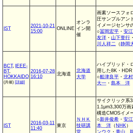
画素ソースフォ
圧サンプルアン
オンラ
イメージセンサ
2021-10-21
IST
ONLINE
イン開
15:00
○
冨岡宏平
・
安江
催
友洋
・
山下誉行
川人祥二
（
静岡
ハイブリッド・
BCT
,
IEEE-
北海道
用した8K・HD
BT
,
2016-07-28
北海道
HOKKAIDO
16:10
大学
○
船津良平
・
北村
(共催)
[詳細]
大一
・
島本 洋
サイクリック系3
1.1μm3,300
構造CMOSイメ
ＮＨＫ
○
新井俊希
・
安江
2016-03-11
IST
東京
技研講
本 洋
（
NHK
）
11:40
堂
ンウク
・
青山 