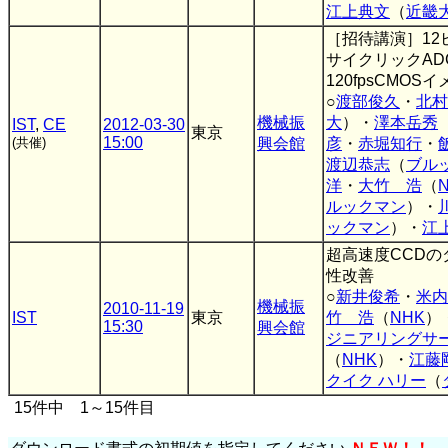
江上典文
（
近畿
［招待講演］12
サイクリックAD
120fpsCMO
○
渡部俊久
・
北村
機械振
大
）・
澤本岳秀
IST
,
CE
2012-03-30
東京
15:00
(共催)
興会館
彦
・
赤堀知行
・
渡辺恭志
（
ブル
洋
・
大竹 浩
（
ルックマン
）・
ックマン
）・
江
超高速度CCD
性改善
○
新井俊希
・
米内
機械振
2010-11-19
IST
東京
竹 浩
（
NHK
）
15:30
興会館
ジニアリングサ
（
NHK
）・
江藤
クイク ハリー
（
15件中 1～15件目