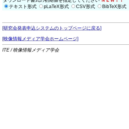
ダウンロード書式の初期値を指定してください
ＮＥＷ！！
テキスト形式
pLaTeX形式
CSV形式
BibTeX形式
[研究会発表申込システムのトップページに戻る]
[映像情報メディア学会ホームページ]
ITE / 映像情報メディア学会