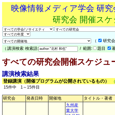
映像情報メディア学会 研
研究会 開催ス
（
研究会
（
講演検索
検索語:
/ 範囲:
題目
すべての研究会開催スケジュ
講演検索結果
登録講演（開催プログラムが公開されているもの）
15件中 1～15件目
研究会
発表日時
開催地
タイトル・著者
九州産
業大学