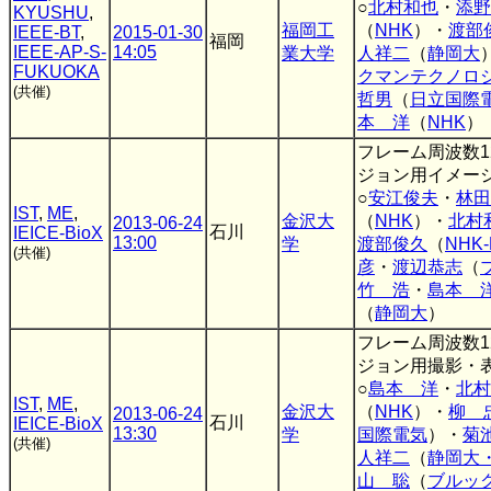
○
北村和也
・
添野
KYUSHU
,
福岡工
（
NHK
）・
渡部
IEEE-BT
,
2015-01-30
福岡
IEEE-AP-S-
14:05
業大学
人祥二
（
静岡大
FUKUOKA
クマンテクノロ
(共催)
哲男
（
日立国際
本 洋
（
NHK
）
フレーム周波数1
ジョン用イメー
○
安江俊夫
・
林田
IST
,
ME
,
金沢大
（
NHK
）・
北村
2013-06-24
石川
IEICE-BioX
13:00
学
渡部俊久
（
NHK
(共催)
彦
・
渡辺恭志
（
竹 浩
・
島本 
（
静岡大
）
フレーム周波数1
ジョン用撮影・
○
島本 洋
・
北村
IST
,
ME
,
金沢大
（
NHK
）・
柳 
2013-06-24
石川
IEICE-BioX
13:30
学
国際電気
）・
菊
(共催)
人祥二
（
静岡大
山 聡
（
ブルッ