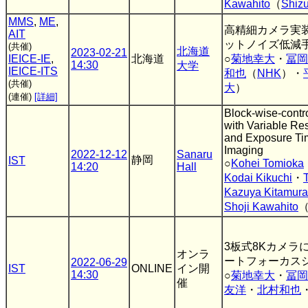
Kawahito
（
Shizu
MMS
,
ME
,
高精細カメラ実
AIT
ットノイズ低減
(共催)
北海道
2023-02-21
IEICE-IE
,
北海道
○
菊地幸大
・
冨岡
14:30
大学
IEICE-ITS
和也
（
NHK
）・
(共催)
大
）
(連催)
[詳細]
Block-wise-contr
with Variable Res
and Exposure Ti
Imaging
2022-12-12
Sanaru
静岡
IST
○
Kohei Tomioka
14:20
Hall
Kodai Kikuchi
・
Kazuya Kitamura
Shoji Kawahito
3板式8Kカメラ
オンラ
ートフォーカス
2022-06-29
IST
ONLINE
イン開
14:30
○
菊地幸大
・
冨岡
催
友洋
・
北村和也