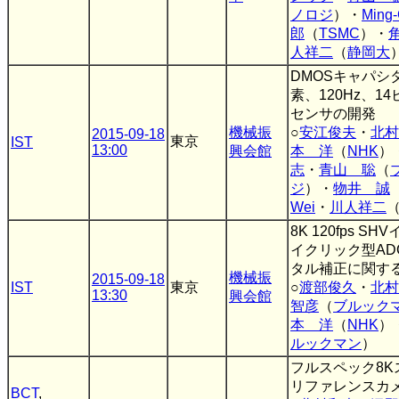
ノロジ
）・
Ming-
郎
（
TSMC
）・
人祥二
（
静岡大
DMOSキャパシタ
素、120Hz、1
センサの開発
機械振
○
安江俊夫
・
北村
2015-09-18
東京
IST
13:00
興会館
本 洋
（
NHK
）
志
・
青山 聡
（
ジ
）・
物井 誠
Wei
・
川人祥二
8K 120fps 
イクリック型A
タル補正に関す
機械振
2015-09-18
IST
東京
○
渡部俊久
・
北村
13:30
興会館
智彦
（
ブルック
本 洋
（
NHK
）
ルックマン
）
フルスペック8
リファレンスカ
BCT
,