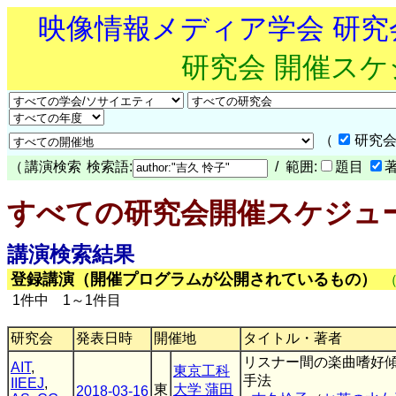
映像情報メディア学会 研
研究会 開催ス
（
研究会
（
講演検索
検索語:
/ 範囲:
題目
すべての研究会開催スケジュ
講演検索結果
登録講演（開催プログラムが公開されているもの）
1件中 1～1件目
研究会
発表日時
開催地
タイトル・著者
リスナー間の楽曲嗜好
AIT
,
東京工科
手法
IIEEJ
,
東
大学 蒲田
2018-03-16