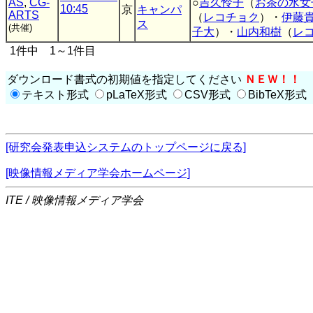
AS
,
CG-
○
吉久怜子
（
お茶の水女
10:45
京
キャンパ
ARTS
（
レコチョク
）・
伊藤
ス
(共催)
子大
）・
山内和樹
（
レ
1件中 1～1件目
ダウンロード書式の初期値を指定してください
ＮＥＷ！！
テキスト形式
pLaTeX形式
CSV形式
BibTeX形式
[研究会発表申込システムのトップページに戻る]
[映像情報メディア学会ホームページ]
ITE / 映像情報メディア学会