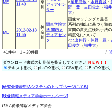
ME
奈
○
尾形尚敏
・
水野真城
・
11:40
ディアセン
川
野 豊
・
吉田俊之
（
福井
ター
大
）
画像マッチングと最長一
関東学院大
系列の抽出に基づく類似
神
学 関内メ
書間の変更点検出手法の
2012-02-18
奈
ME
11:55
ディアセン
精度化について
川
ター
○
北出伸行
・
仲野 豊
・
田俊之
（
福井大
）
41件中 1～20件目
/
[
ダウンロード書式の初期値を指定してください
ＮＥＷ！！
テキスト形式
pLaTeX形式
CSV形式
BibTeX形式
[研究会発表申込システムのトップページに戻る]
[映像情報メディア学会ホームページ]
ITE / 映像情報メディア学会