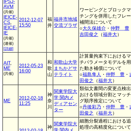
IPSJ-
AVM
ワーピングとブロックマ
(共催)
チングを併用したフレー
IEICE-
福
福井市地域
2012-12-07
補間法について
CS
,
15:50
井
交流プラザ
IEICE-
○
大久保雄介
・
仲野 豊
IE
吉田俊之
（
福井大
）
(共催)
(連催)
[詳細]
計算量拘束下におけるマ
和
和歌山大学
チパラメータモデルを用
AIT
,
2012-05-23
ME
歌
まちかどサ
た動き補償について
16:00
(共催)
山
テライト
○
福島隼人
・
仲野 豊
・
田俊之
（
福井大
）
類似文書間の変更点検出
関東学院大
神
おける領域分割とマッチ
学 関内メ
2012-02-18
ME
奈
グ順序推定について
11:25
ディアセン
川
○
丹後彩乃
・
仲野 豊
・
ター
田俊之
（
福井大
）
細胞分裂過程における追
関東学院大
神
処理の高精度化について
学 関内メ
2012-02-18