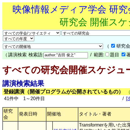
映像情報メディア学会 研
研究会 開催ス
（
研究会
（
講演検索
検索語:
/ 範囲:
題目
すべての研究会開催スケジュ
講演検索結果
登録講演（開催プログラムが公開されているもの）
41件中 1～20件目
/
[
研究
発表日時
開催地
タイトル・著者
会
Transformerを用いた出