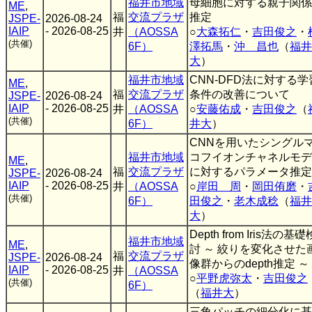
福井市地域
母細胞に対する親子関係
ME
,
福
交流プラザ
推定
JSPE-
2026-08-24
IAIP
- 2026-08-25
井
（AOSSA
○
大森拓仁
・
吉田俊之
・
(共催)
6F）
澤拓馬
・
沖 昌也
（
福井
大
）
福井市地域
CNN-DFD法に対する学
ME
,
福
交流プラザ
条件の改善について
JSPE-
2026-08-24
IAIP
- 2026-08-25
井
（AOSSA
○
安藤佑成
・
吉田俊之
（
(共催)
6F）
井大
）
CNNを用いたシングル
福井市地域
コフイオンチャネルモデ
ME
,
福
交流プラザ
に対するパラメータ推定
JSPE-
2026-08-24
IAIP
- 2026-08-25
井
（AOSSA
○
岸田 周
・
岡田侑磨
・
(共催)
6F）
田俊之
・
老木成稔
（
福井
大
）
Depth from Iris法の基礎
福井市地域
ME
,
討 ～ 絞りを変化させた
福
交流プラザ
JSPE-
2026-08-24
像群からのdepth推定 ～
IAIP
- 2026-08-25
井
（AOSSA
○
平野虎弥太
・
吉田俊之
(共催)
6F）
（
福井大
）
三角パッチの細分化に基