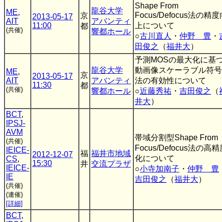
Shape From
龍谷大学
ME
,
Focus/Defocus法の精
京
2013-05-17
AIT
アバンティ
11:00
上について
都
(共催)
響都ホール
○
古川直人
・
仲野 豊
・
田俊之
（
福井大
）
予測MOSの最大化に基
龍谷大学
動画像スケーラブル符号
ME
,
京
2013-05-17
AIT
アバンティ
法の有効性について
11:30
都
(共催)
響都ホール
○
近藤秀祐
・
吉田俊之
（
井大
）
BCT
,
IPSJ-
AVM
帯域分割型Shape From
(共催)
Focus/Defocus法の高
IEICE-
福
福井市地域
2012-12-07
化について
CS
,
15:30
井
交流プラザ
IEICE-
○
小寺加南子
・
仲野 豊
IE
吉田俊之
（
福井大
）
(共催)
(連催)
[詳細]
BCT
,