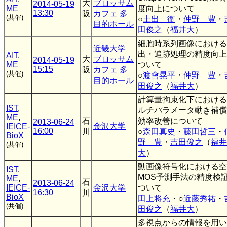
大
ブロッサム
2014-05-19
ME
度向上について
13:30
阪
カフェ 多
(共催)
○
土出 衛
・
仲野 豊
・
目的ホール
田俊之
（
福井大
）
細胞時系列画像における
近畿大学
出・追跡処理の精度向上
AIT
,
大
ブロッサム
2014-05-19
ME
ついて
15:15
阪
カフェ 多
(共催)
○
渡會晃平
・
仲野 豊
・
目的ホール
田俊之
（
福井大
）
計算量拘束化下における
IST
,
ルチパラメータ動き補償
ME
,
石
効率改善について
2013-06-24
金沢大学
IEICE-
16:00
川
○
森田真史
・
藤田哲三
・
BioX
野 豊
・
吉田俊之
（
福井
(共催)
大
）
動画像符号化における空
IST
,
MOS予測手法の精度検
ME
,
石
2013-06-24
IEICE-
金沢大学
ついて
16:30
川
BioX
田上将充
・○
近藤秀祐
・
(共催)
田俊之
（
福井大
）
多視点からの情報を用い