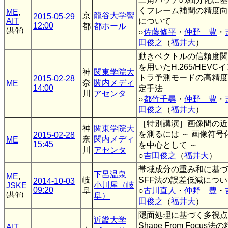
くフレーム補間の精度向
ME
,
京
龍谷大学響
2015-05-29
AIT
について
12:00
都
都ホール
(共催)
○
佐藤修平
・
仲野 豊
・
田俊之
（
福井大
）
動きベクトルの信頼度関
を用いたH.265/HEVC
神
関東学院大
トラ予測モードの高精度
2015-02-28
奈
関内メディ
ME
14:00
定手法
川
アセンタ
○
都竹千尋
・
仲野 豊
・
田俊之
（
福井大
）
［特別講演］画像間の近
神
関東学院大
を測るには ～ 画像符号
2015-02-28
奈
関内メディ
ME
15:45
を中心として ～
川
アセンタ
○
吉田俊之
（
福井大
）
帯域成分の重み和に基づ
下呂温泉
ME
,
岐
SFF法の誤差低減につ
2014-10-03
小川屋（岐
JSKE
09:20
阜
○
古川直人
・
仲野 豊
・
(共催)
阜）
田俊之
（
福井大
）
隠面処理に基づく多視点
近畿大学
Shape From Focus法の
AIT
,