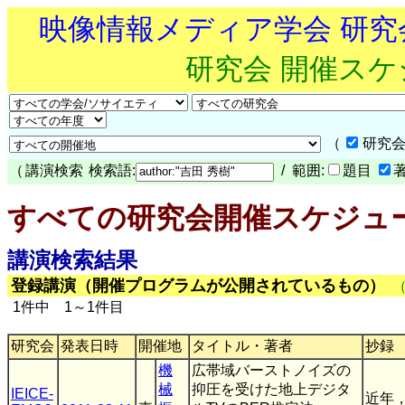
映像情報メディア学会 研
研究会 開催ス
（
研究会
（
講演検索
検索語:
/ 範囲:
題目
すべての研究会開催スケジュ
講演検索結果
登録講演（開催プログラムが公開されているもの）
1件中 1～1件目
研究会
発表日時
開催地
タイトル・著者
抄録
機
広帯域バーストノイズの
械
抑圧を受けた地上デジタ
IEICE-
近年