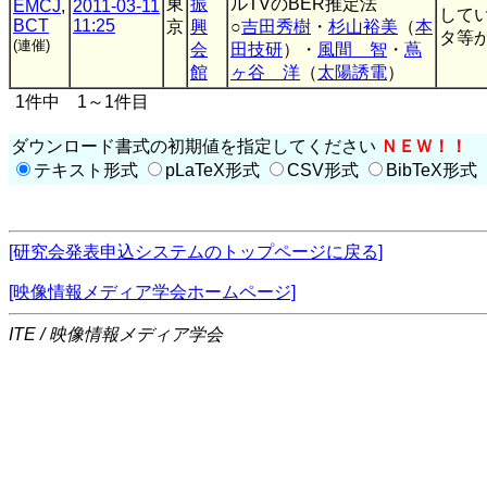
東
振
ルTVのBER推定法
EMCJ
,
2011-03-11
して
BCT
11:25
京
興
○
吉田秀樹
・
杉山裕美
（
本
タ等か
(連催)
会
田技研
）・
風間 智
・
蔦
館
ヶ谷 洋
（
太陽誘電
）
1件中 1～1件目
ダウンロード書式の初期値を指定してください
ＮＥＷ！！
テキスト形式
pLaTeX形式
CSV形式
BibTeX形式
[研究会発表申込システムのトップページに戻る]
[映像情報メディア学会ホームページ]
ITE / 映像情報メディア学会