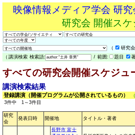
映像情報メディア学会 研
研究会 開催ス
（
研究会
（
講演検索
検索語:
/ 範囲:
題目
すべての研究会開催スケジュ
講演検索結果
登録講演（開催プログラムが公開されているもの）
3件中 1～3件目
研究
発表日時
開催地
タイトル・著者
会
長野市 富士