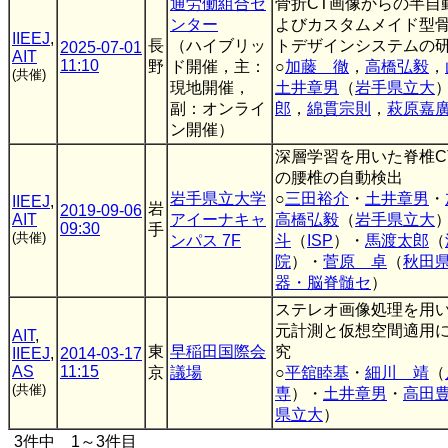
通労働組合セ
骨折CT画像からの半自
ンター
よびカスタムメイド型
IIEEJ
,
長
（ハイブリッ
トデザインシステムの
2025-07-01
AIT
11:10
野
ド開催，主：
○
加藤 徹
，
高橋弘毅
，
(共催)
現地開催，
土井章男
（
岩手県立大
副：オンライ
郎
，
綿貫宗則
，
萩原嘉
ン開催）
深層学習を用いた脊椎C
の腰椎の自動検出
岩手県立大学
○
三田裕介
・
土井章男
・
IIEEJ
,
岩
2019-09-06
AIT
アイーナキャ
高橋弘毅
（
岩手県立大
09:30
手
(共催)
ンパス 7F
斗
（
ISP
）・
馬渡太郎
（
院
）・
菅原 卓
（
秋田
器・脳脊髄セ
）
ステレオ画像処理を用い
元計測と仮想空間適用
AIT
,
東
早稲田国際会
究
IIEEJ
,
2014-03-17
AS
11:15
京
議場
○
平舘睦基
・
細川 靖
（
(共催)
専
）・
土井章男
・
高田
県立大
）
3件中 1～3件目