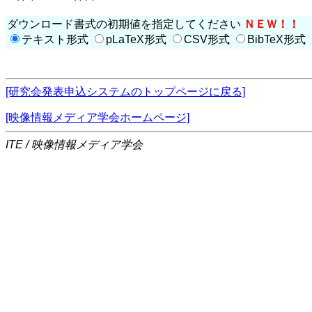
ダウンロード書式の初期値を指定してください
ＮＥＷ！！
テキスト形式
pLaTeX形式
CSV形式
BibTeX形式
[研究会発表申込システムのトップページに戻る]
[映像情報メディア学会ホームページ]
ITE / 映像情報メディア学会