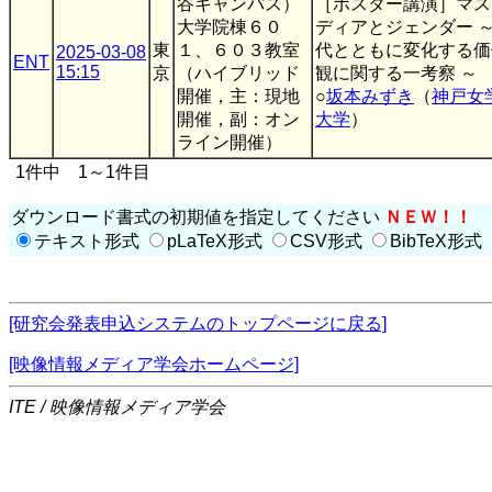
谷キャンパス）
［ポスター講演］マス
大学院棟６０
ディアとジェンダー ～
東
１、６０３教室
代とともに変化する価
2025-03-08
ENT
15:15
京
（ハイブリッド
観に関する一考察 ～
開催，主：現地
○
坂本みずき
（
神戸女
開催，副：オン
大学
）
ライン開催）
1件中 1～1件目
ダウンロード書式の初期値を指定してください
ＮＥＷ！！
テキスト形式
pLaTeX形式
CSV形式
BibTeX形式
[研究会発表申込システムのトップページに戻る]
[映像情報メディア学会ホームページ]
ITE / 映像情報メディア学会