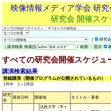
映像情報メディア学会 研
研究会 開催ス
（
研究会
（
講演検索
検索語:
/ 範囲:
題目
すべての研究会開催スケジュ
講演検索結果
登録講演（開催プログラムが公開されているもの）
1件中 1～1件目
研究
発表日時
開催地
タイトル・著者
会
法政大学（市ヶ