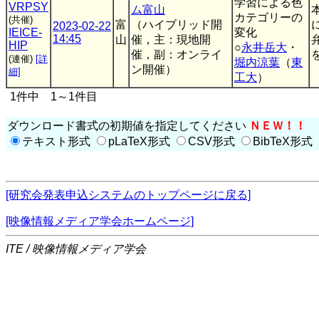
学習による色
VRPSY
ム富山
カテゴリーの
(共催)
富
（ハイブリッド開
2023-02-22
IEICE-
変化
14:45
山
催，主：現地開
HIP
○
永井岳大
・
催，副：オンライ
を
(連催)
[詳
堀内涼葉
（
東
ン開催）
細]
工大
）
1件中 1～1件目
ダウンロード書式の初期値を指定してください
ＮＥＷ！！
テキスト形式
pLaTeX形式
CSV形式
BibTeX形式
[研究会発表申込システムのトップページに戻る]
[映像情報メディア学会ホームページ]
ITE / 映像情報メディア学会