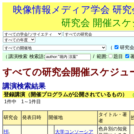
映像情報メディア学会 研
研究会 開催ス
（
研究会
（
講演検索
検索語:
/ 範囲:
題目
すべての研究会開催スケジュ
講演検索結果
登録講演（開催プログラムが公開されているもの）
1件中 1～1件目
タイトル・著
研究会
発表日時
開催地
者
色弁別の知覚
HI
,
大学コンソーシア