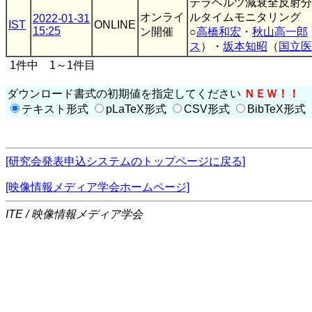
テラヘルツ減衰全反射分
オンライ
ルタイムモニタリング
2022-01-31
IST
ONLINE
15:25
ン開催
○
高橋和宏
・
秋山高一郎
ス
）・
坂本知昭
（
国立医
1件中 1～1件目
ダウンロード書式の初期値を指定してください
ＮＥＷ！！
テキスト形式
pLaTeX形式
CSV形式
BibTeX形式
[研究会発表申込システムのトップページに戻る]
[映像情報メディア学会ホームページ]
ITE / 映像情報メディア学会