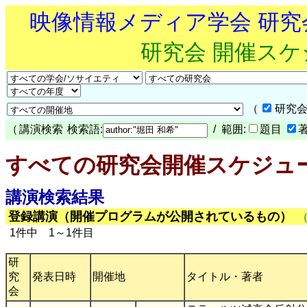
映像情報メディア学会 研
研究会 開催ス
（
研究会
（
講演検索
検索語:
/ 範囲:
題目
すべての研究会開催スケジュ
講演検索結果
登録講演（開催プログラムが公開されているもの）
1件中 1～1件目
研
究
発表日時
開催地
タイトル・著者
会