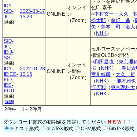
ドットを用いた狭ス
IDY
,
オンライ
色EL素子
SID-
2023-03-17
ONLINE
ン
○
本村玄一
・
大久 
JC
15:20
（Zoom）
松太郎
・
桑畑 進
（
(共催)
矢
・
鳥本 司
（
名大
（
NHK
）
SID-
JC
,
セルロースナノペー
IEIJ-
構造OLEDの開発
SSL
○
和田昌也
（
東京理
(共催)
オンライ
拓
（
NHK
）・
春日貴
IDY
,
2022-01-28
ン開催
ONLINE
IEICE-
10:15
宮川幹司
・
大久 哲
（Zoom）
EID
,
（
NHK
）・
能木雅也
IEE-
江広和
（
東京理科大
EDD
（
NHK
）
(連催)
[詳細]
2件中 1～2件目
ダウンロード書式の初期値を指定してください
ＮＥＷ！！
テキスト形式
pLaTeX形式
CSV形式
BibTeX形式