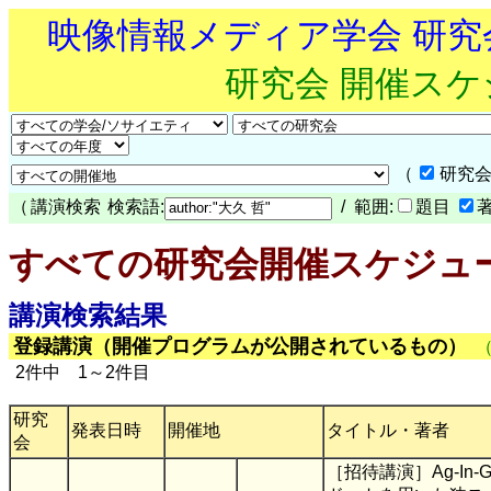
映像情報メディア学会 研
研究会 開催ス
（
研究会
（
講演検索
検索語:
/ 範囲:
題目
すべての研究会開催スケジュ
講演検索結果
登録講演（開催プログラムが公開されているもの）
2件中 1～2件目
研究
発表日時
開催地
タイトル・著者
会
［招待講演］Ag-In-G