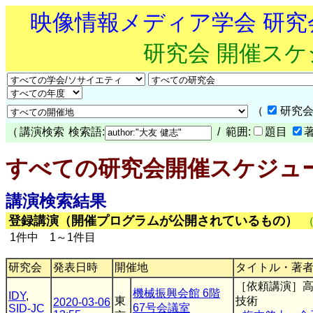
映像情報メディア学会 研
研究会 開催ス
（
研究会
（
講演検索
検索語:
/ 範囲:
題目
すべての研究会開催スケジュ
講演検索結果
登録講演（開催プログラムが公開されているもの）
1件中 1～1件目
研究会
発表日時
開催地
タイトル・著
［依頼講演］高
機械振興会館 6階
IDY
,
東
技術
2020-03-06
67号会議室
SID-JC