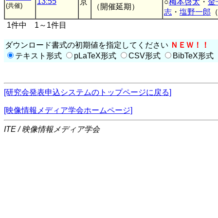
13:55
京
○
梅本啓太
・
金
(共催)
（開催延期）
志
・
塩野一郎
1件中 1～1件目
ダウンロード書式の初期値を指定してください
ＮＥＷ！！
テキスト形式
pLaTeX形式
CSV形式
BibTeX形式
[研究会発表申込システムのトップページに戻る]
[映像情報メディア学会ホームページ]
ITE / 映像情報メディア学会