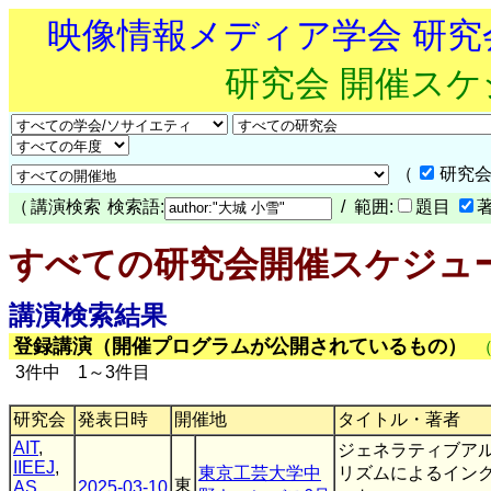
映像情報メディア学会 研
研究会 開催ス
（
研究会
（
講演検索
検索語:
/ 範囲:
題目
すべての研究会開催スケジュ
講演検索結果
登録講演（開催プログラムが公開されているもの）
3件中 1～3件目
研究会
発表日時
開催地
タイトル・著者
AIT
,
ジェネラティブア
IIEEJ
,
東京工芸大学中
リズムによるイン
東
AS
,
2025-03-10