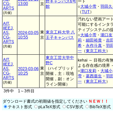
野キャンバス6号
ート
CG-
13:00
京
館
○
大城小雪
・
羽田久
ARTS
（
TUT
）
(共催)
汚れない壁画アー
AIT
,
可能にするインタ
IIEEJ
,
ティブシステムの
東
東京工科大学 八
AS
,
2024-03-05
○
大城小雪
・
瀧口友
CG-
10:55
京
王子キャンパス
莉
・
細田裕貴
・
吉
ARTS
希
・
永作斗真
・
羽
(共催)
一
（
東京工科大
）
東京工芸大学中
AIT
,
kehai ～ 目視の有
野C
IIEEJ
,
よる存在感の境界 
東
（ハイブリッド
AS
,
2023-03-06
○
瀧口友莉
・
大城小
CG-
10:25
京
開催，主：現地
雪
・
葛西亜生
・
羽
ARTS
開催，副：オン
一
（
東京工科大
）
(共催)
ライン開催）
3件中 1～3件目
ダウンロード書式の初期値を指定してください
ＮＥＷ！！
テキスト形式
pLaTeX形式
CSV形式
BibTeX形式