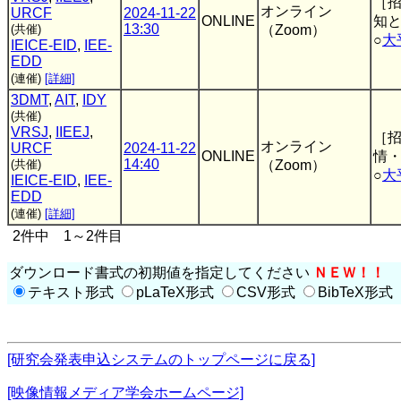
［
オンライン
URCF
2024-11-22
ONLINE
知
13:30
(共催)
（Zoom）
○
大
IEICE-EID
,
IEE-
EDD
(連催)
[詳細]
3DMT
,
AIT
,
IDY
(共催)
VRSJ
,
IIEEJ
,
［
オンライン
URCF
2024-11-22
ONLINE
情
14:40
(共催)
（Zoom）
○
大
IEICE-EID
,
IEE-
EDD
(連催)
[詳細]
2件中 1～2件目
ダウンロード書式の初期値を指定してください
ＮＥＷ！！
テキスト形式
pLaTeX形式
CSV形式
BibTeX形式
[研究会発表申込システムのトップページに戻る]
[映像情報メディア学会ホームページ]