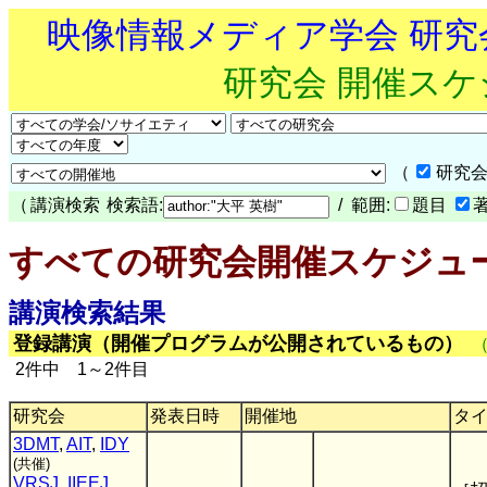
映像情報メディア学会 研
研究会 開催ス
（
研究会
（
講演検索
検索語:
/ 範囲:
題目
すべての研究会開催スケジュ
講演検索結果
登録講演（開催プログラムが公開されているもの）
2件中 1～2件目
研究会
発表日時
開催地
タ
3DMT
,
AIT
,
IDY
(共催)
VRSJ
,
IIEEJ
,