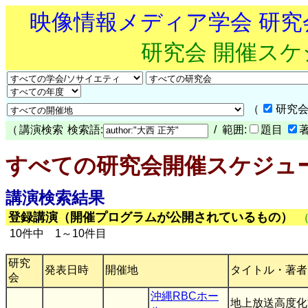
映像情報メディア学会 研
研究会 開催ス
（
研究会
（
講演検索
検索語:
/ 範囲:
題目
すべての研究会開催スケジュ
講演検索結果
登録講演（開催プログラムが公開されているもの）
10件中 1～10件目
研究
発表日時
開催地
タイトル・著者
会
沖縄RBCホー
地上放送高度化