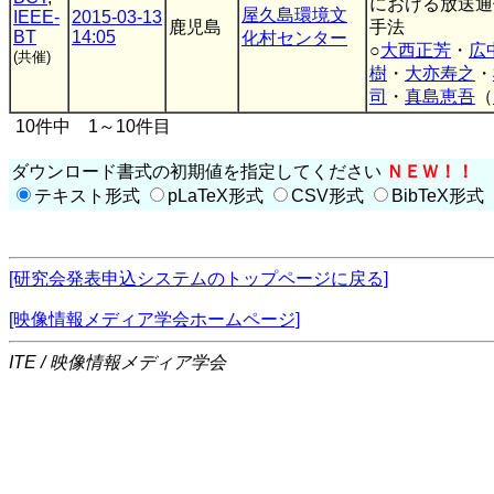
における放送通
屋久島環境文
IEEE-
2015-03-13
鹿児島
手法
BT
14:05
化村センター
○
大西正芳
・
広
(共催)
樹
・
大亦寿之
・
司
・
真島恵吾
（
10件中 1～10件目
ダウンロード書式の初期値を指定してください
ＮＥＷ！！
テキスト形式
pLaTeX形式
CSV形式
BibTeX形式
[研究会発表申込システムのトップページに戻る]
[映像情報メディア学会ホームページ]
ITE / 映像情報メディア学会