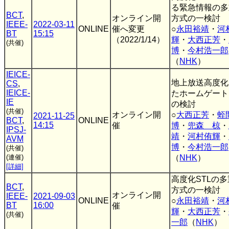
る緊急情報の多
BCT
,
オンライン開
方式の一検討
IEEE-
2022-03-11
ONLINE
催へ変更
○
永田裕靖
・
河
BT
15:15
（2022/1/14）
輝
・
大西正芳
・
(共催)
博
・
今村浩一郎
（
NHK
）
IEICE-
地上放送高度化
CS
,
IEICE-
たホームゲート
IE
の検討
(共催)
オンライン開
○
大西正芳
・
蛭
2021-11-25
BCT
,
ONLINE
14:15
催
博
・
兜森 椋
・
IPSJ-
靖
・
河村侑輝
・
AVM
博
・
今村浩一郎
(共催)
(連催)
（
NHK
）
[詳細]
高度化STLの
BCT
,
方式の一検討
オンライン開
IEEE-
2021-09-03
ONLINE
○
永田裕靖
・
河
BT
16:00
催
輝
・
大西正芳
・
(共催)
一郎
（
NHK
）