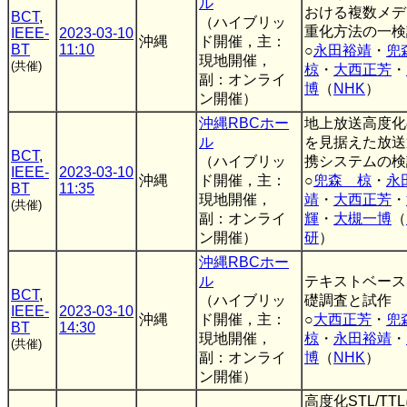
ル
おける複数メデ
BCT
,
（ハイブリッ
重化方法の一検
IEEE-
2023-03-10
沖縄
ド開催，主：
BT
11:10
○
永田裕靖
・
現地開催，
(共催)
椋
・
大西正芳
・
副：オンライ
博
（
NHK
）
ン開催）
沖縄RBCホー
地上放送高度化
ル
を見据えた放送
BCT
,
（ハイブリッ
携システムの検
IEEE-
2023-03-10
沖縄
ド開催，主：
○
兜森 椋
・
永
BT
11:35
現地開催，
靖
・
大西正芳
・
(共催)
副：オンライ
輝
・
大槻一博
（
ン開催）
研
）
沖縄RBCホー
ル
テキストベース
BCT
,
（ハイブリッ
礎調査と試作
IEEE-
2023-03-10
沖縄
ド開催，主：
○
大西正芳
・
BT
14:30
現地開催，
椋
・
永田裕靖
・
(共催)
副：オンライ
博
（
NHK
）
ン開催）
高度化STL/TT