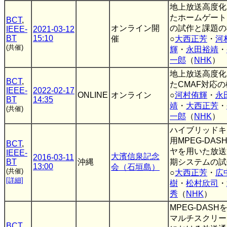
地上放送高度化
たホームゲート
BCT
,
オンライン開
の試作と課題の
IEEE-
2021-03-12
BT
15:10
催
○
大西正芳
・
河
(共催)
輝
・
永田裕靖
・
一郎
（
NHK
）
地上放送高度化
BCT
,
たCMAF対応
IEEE-
2022-02-17
ONLINE
オンライン
○
河村侑輝
・
永
BT
14:35
靖
・
大西正芳
・
(共催)
一郎
（
NHK
）
ハイブリッドキ
用MPEG-DAS
BCT
,
ヤを用いた放送
IEEE-
大濱信泉記念
2016-03-11
BT
沖縄
期システムの試
13:00
会（石垣島）
(共催)
○
大西正芳
・
広
[詳細]
樹
・
松村欣司
・
秀
（
NHK
）
MPEG-DASH
マルチスクリー
BCT
,