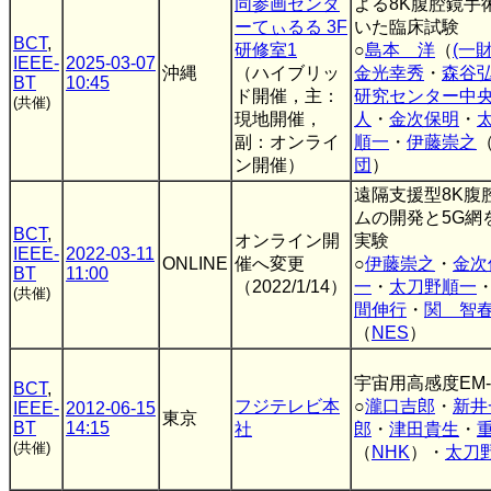
同参画センタ
よる8K腹腔鏡手
ーてぃるる 3F
いた臨床試験
BCT
,
研修室1
○
島本 洋
（
(一
IEEE-
2025-03-07
沖縄
（ハイブリッ
金光幸秀
・
森谷
BT
10:45
ド開催，主：
研究センター中
(共催)
現地開催，
人
・
金次保明
・
副：オンライ
順一
・
伊藤崇之
ン開催）
団
）
遠隔支援型8K腹
ムの開発と5G網
BCT
,
オンライン開
実験
IEEE-
2022-03-11
ONLINE
催へ変更
○
伊藤崇之
・
金次
BT
11:00
（2022/1/14）
一
・
太刀野順一
(共催)
間伸行
・
関 智
（
NES
）
宇宙用高感度EM
BCT
,
フジテレビ本
○
瀧口吉郎
・
新井
IEEE-
2012-06-15
東京
BT
14:15
社
郎
・
津田貴生
・
(共催)
（
NHK
）・
太刀