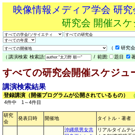
映像情報メディア学会 研
研究会 開催ス
（
研究会
（
講演検索
検索語:
/ 範囲:
題目
すべての研究会開催スケジュ
講演検索結果
登録講演（開催プログラムが公開されているもの）
4件中 1～4件目
研究
発表日時
開催地
タイトル・著者
会
沖縄県男女共
リアルタイムテ