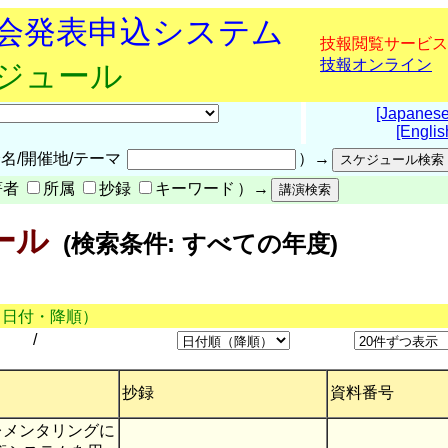
究会発表申込システム
技報閲覧サービス
技報オンライン
ケジュール
[Japanese
[Englis
名/開催地/テーマ
）→
著者
所属
抄録
キーワード
）→
ール
(検索条件: すべての年度)
（日付・降順）
/
抄録
資料番号
レメンタリングに