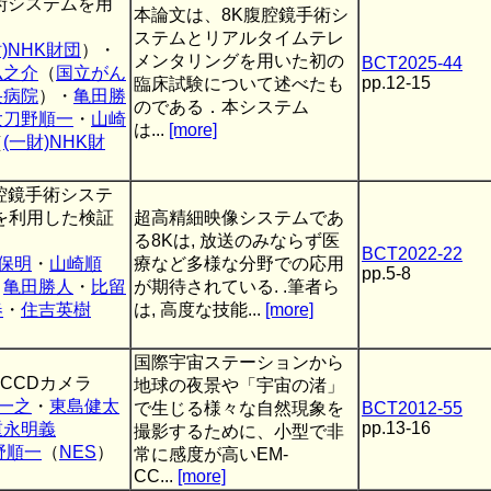
術システムを用
本論文は、8K腹腔鏡手術シ
ステムとリアルタイムテレ
財)NHK財団
）・
メンタリングを用いた初の
BCT2025-44
弘之介
（
国立がん
pp.12-15
臨床試験について述べたも
央病院
）・
亀田勝
のである．本システム
太刀野順一
・
山崎
は...
[more]
（
(一財)NHK財
腔鏡手術システ
を利用した検証
超高精細映像システムであ
る8Kは, 放送のみならず医
BCT2022-22
保明
・
山崎順
療など多様な分野での応用
pp.5-8
・
亀田勝人
・
比留
が期待されている. .筆者ら
春
・
住吉英樹
は, 高度な技能...
[more]
国際宇宙ステーションから
-CCDカメラ
地球の夜景や「宇宙の渚」
一之
・
東島健太
で生じる様々な自然現象を
BCT2012-55
pp.13-16
重永明義
撮影するために、小型で非
野順一
（
NES
）
常に感度が高いEM-
CC...
[more]