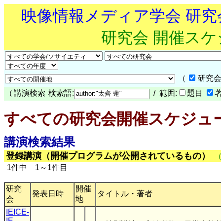
映像情報メディア学会 研
研究会 開催ス
（
研究会
（
講演検索
検索語:
/ 範囲:
題目
すべての研究会開催スケジュ
講演検索結果
登録講演（開催プログラムが公開されているもの）
1件中 1～1件目
研究
開催
発表日時
タイトル・著者
会
地
IEICE-
IE
,