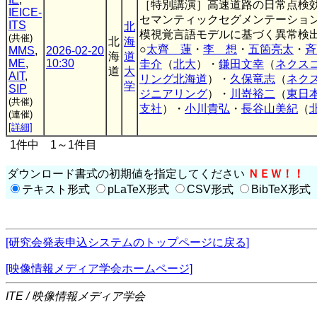
［特別講演］高速道路の日常点検
IEICE-
セマンティックセグメンテーショ
ITS
北
模視覚言語モデルに基づく異常検
(共催)
北
海
○
太齊 蓮
・
李 想
・
五箇亮太
・
斉
MMS
,
2026-02-20
海
道
ME
,
10:30
圭介
（
北大
）・
鎌田文幸
（
ネクス
道
大
AIT
,
リング北海道
）・
久保竜志
（
ネク
学
SIP
ジニアリング
）・
川嵜裕二
（
東日
(共催)
支社
）・
小川貴弘
・
長谷山美紀
（
(連催)
[詳細]
1件中 1～1件目
ダウンロード書式の初期値を指定してください
ＮＥＷ！！
テキスト形式
pLaTeX形式
CSV形式
BibTeX形式
[研究会発表申込システムのトップページに戻る]
[映像情報メディア学会ホームページ]
ITE / 映像情報メディア学会