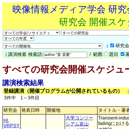
映像情報メディア学会 研
研究会 開催ス
（
研究会
（
講演検索
検索語:
/ 範囲:
題目
すべての研究会開催スケジュ
講演検索結果
登録講演（開催プログラムが公開されているもの）
3件中 1～3件目
研究会
発表日時
開催地
タイトル・著
大学コンソー
Transient-indu
HI
,
fadingにおけるfil
シアム富山
VRPSY