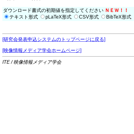
ダウンロード書式の初期値を指定してください
ＮＥＷ！！
テキスト形式
pLaTeX形式
CSV形式
BibTeX形式
[研究会発表申込システムのトップページに戻る]
[映像情報メディア学会ホームページ]
ITE / 映像情報メディア学会