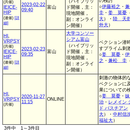
の検討
（ハイブリッ
(共催)
2023-02-22
○
伊藤裕之
・
IEICE-
富山
ド開催，主：
09:40
HIP
圭
・
姜 莫憂
現地開催，
(連催)
[詳
大
）・
陸 天
副：オンライ
細]
外大
）
ン開催）
大学コンソー
HI
,
シアム富山
VRPSY
ベクション潜
（ハイブリッ
(共催)
すプライム刺
2023-02-23
IEICE-
富山
ド開催，主：
09:35
○
姜 莫憂
・
伊
HIP
現地開催，
之
・
兼松 圭
(連催)
[詳
副：オンライ
細]
ン開催）
刺激の物体的
ベクションに
果についての
HI
,
○
姜 莫憂
・
妹
2020-11-27
VRPSY
ONLINE
11:15
治
・
レメイン 
(共催)
ド バスチアン
大
）・
中村信
福祉大
）
3件中 1～3件目