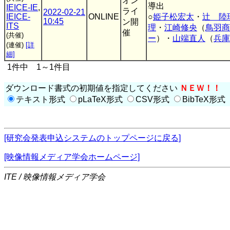
オン
導出
IEICE-IE
,
ライ
2022-02-21
IEICE-
ONLINE
○
姫子松宏太
・
辻 陸
10:45
ン開
ITS
理
・
江崎修央
（
鳥羽商
催
(共催)
ー
）・
山端直人
（
兵庫
(連催)
[詳
細]
1件中 1～1件目
ダウンロード書式の初期値を指定してください
ＮＥＷ！！
テキスト形式
pLaTeX形式
CSV形式
BibTeX形式
[研究会発表申込システムのトップページに戻る]
[映像情報メディア学会ホームページ]
ITE / 映像情報メディア学会