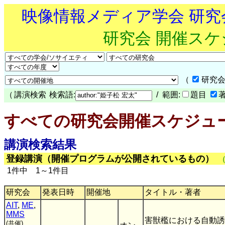
映像情報メディア学会 研
研究会 開催ス
（
研究会
（
講演検索
検索語:
/ 範囲:
題目
すべての研究会開催スケジュ
講演検索結果
登録講演（開催プログラムが公開されているもの）
1件中 1～1件目
研究会
発表日時
開催地
タイトル・著者
AIT
,
ME
,
MMS
害獣檻における自動誘
(共催)